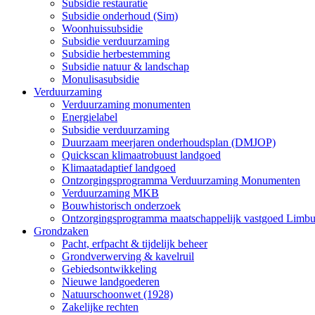
Subsidie restauratie
Subsidie onderhoud (Sim)
Woonhuissubsidie
Subsidie verduurzaming
Subsidie herbestemming
Subsidie natuur & landschap
Monulisasubsidie
Verduurzaming
Verduurzaming monumenten
Energielabel
Subsidie verduurzaming
Duurzaam meerjaren onderhoudsplan (DMJOP)
Quickscan klimaatrobuust landgoed
Klimaatadaptief landgoed
Ontzorgingsprogramma Verduurzaming Monumenten
Verduurzaming MKB
Bouwhistorisch onderzoek
Ontzorgingsprogramma maatschappelijk vastgoed Limbu
Grondzaken
Pacht, erfpacht & tijdelijk beheer
Grondverwerving & kavelruil
Gebiedsontwikkeling
Nieuwe landgoederen
Natuurschoonwet (1928)
Zakelijke rechten