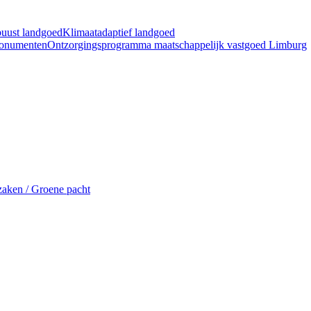
buust landgoed
Klimaatadaptief landgoed
Monumenten
Ontzorgingsprogramma maatschappelijk vastgoed Limburg
aken / Groene pacht