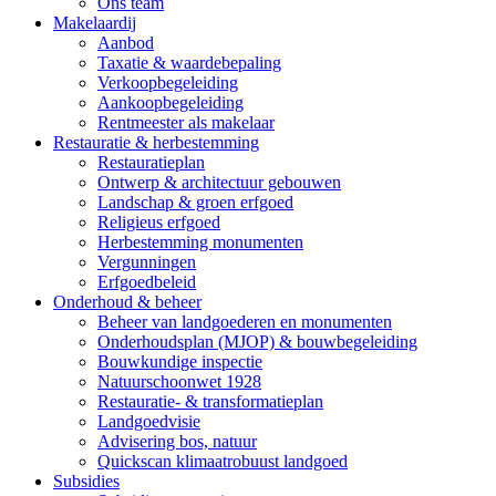
Ons team
Makelaardij
Aanbod
Taxatie & waardebepaling
Verkoopbegeleiding
Aankoopbegeleiding
Rentmeester als makelaar
Restauratie & herbestemming
Restauratieplan
Ontwerp & architectuur gebouwen
Landschap & groen erfgoed
Religieus erfgoed
Herbestemming monumenten
Vergunningen
Erfgoedbeleid
Onderhoud & beheer
Beheer van landgoederen en monumenten
Onderhoudsplan (MJOP) & bouwbegeleiding
Bouwkundige inspectie
Natuurschoonwet 1928
Restauratie- & transformatieplan
Landgoedvisie
Advisering bos, natuur
Quickscan klimaatrobuust landgoed
Subsidies