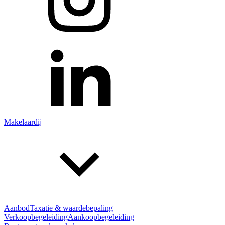
Makelaardij
Aanbod
Taxatie & waardebepaling
Verkoopbegeleiding
Aankoopbegeleiding