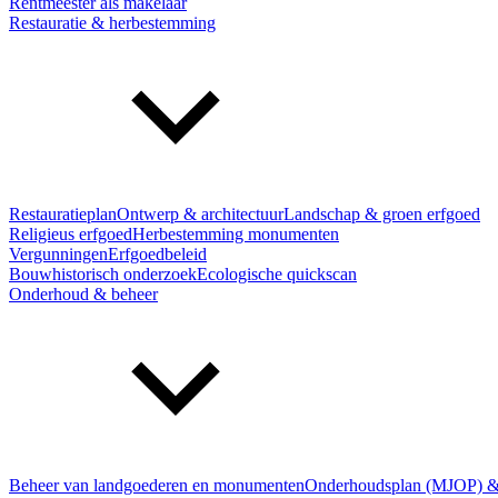
Rentmeester als makelaar
Restauratie & herbestemming
Restauratieplan
Ontwerp & architectuur
Landschap & groen erfgoed
Religieus erfgoed
Herbestemming monumenten
Vergunningen
Erfgoedbeleid
Bouwhistorisch onderzoek
Ecologische quickscan
Onderhoud & beheer
Beheer van landgoederen en monumenten
Onderhoudsplan (MJOP) &