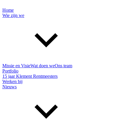
Home
Wie zijn we
Missie en Visie
Wat doen we
Ons team
Portfolio
15 jaar Klement Rentmeesters
Werken bij
Nieuws