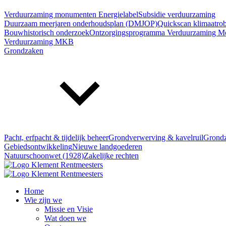
Verduurzaming monumenten
Energielabel
Subsidie verduurzaming
Duurzaam meerjaren onderhoudsplan (DMJOP)
Quickscan klimaatro
Bouwhistorisch onderzoek
Ontzorgingsprogramma Verduurzaming 
Verduurzaming MKB
Grondzaken
Pacht, erfpacht & tijdelijk beheer
Grondverwerving & kavelruil
Grondz
Gebiedsontwikkeling
Nieuwe landgoederen
Natuurschoonwet (1928)
Zakelijke rechten
Home
Wie zijn we
Missie en Visie
Wat doen we