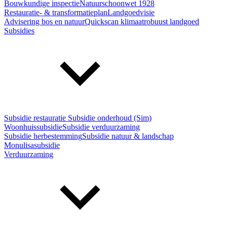
Bouwkundige inspectie
Natuurschoonwet 1928
Restauratie- & transformatieplan
Landgoedvisie
Advisering bos en natuur
Quickscan klimaatrobuust landgoed
Subsidies
Subsidie restauratie
Subsidie onderhoud (Sim)
Woonhuissubsidie
Subsidie verduurzaming
Subsidie herbestemming
Subsidie natuur & landschap
Monulisasubsidie
Verduurzaming