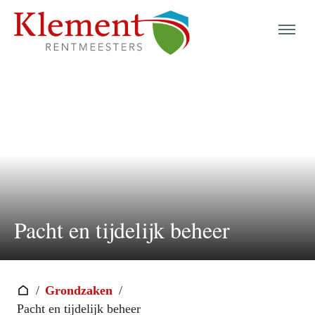
menu
menu
menu
menu
menu
Pacht en tijdelijk beheer
menu
menu
/
Grondzaken
/
Pacht en tijdelijk beheer