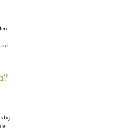
len
rond
n?
is bij
ale