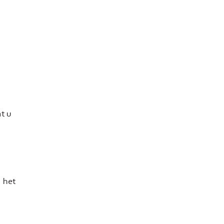
t u
n het