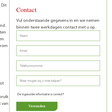
 Dit
Contact
Vul onderstaande gegevens in en we nemen
and.
binnen twee werkdagen contact met u op.
ten
 en
arom
ot
n
De ingevulde informatie is correct*
bruik
t van