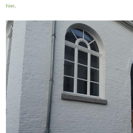
hier
.