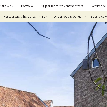
 zijn we
Portfolio
15 jaar Klement Rentmeesters
Werken bij
Restauratie & herbestemming
Onderhoud & beheer
Subsidies