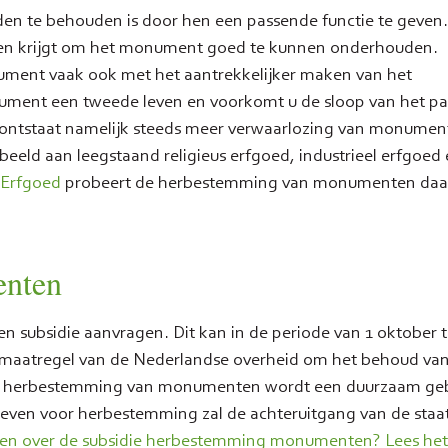
te behouden is door hen een passende functie te geven.
nnen krijgt om het monument goed te kunnen onderhouden.
ument vaak ook met het aantrekkelijker maken van het
ment een tweede leven en voorkomt u de sloop van het p
ontstaat namelijk steeds meer verwaarlozing van monumen
ld aan leegstaand religieus erfgoed, industrieel erfgoed
l Erfgoed
probeert de herbestemming van monumenten da
enten
 subsidie aanvragen. Dit kan in de periode van 1 oktober t
 maatregel van de Nederlandse overheid om het behoud va
 de herbestemming van monumenten wordt een duurzaam ge
even voor herbestemming zal de achteruitgang van de staa
en over de subsidie herbestemming monumenten? Lees het