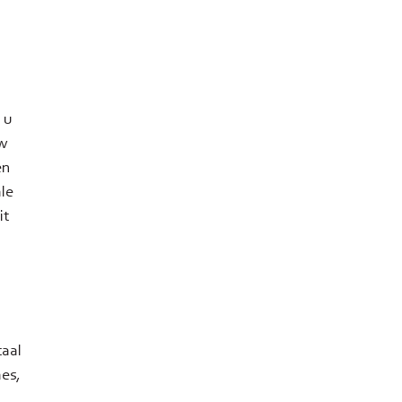
 u
uw
en
le
it
aal
mes,