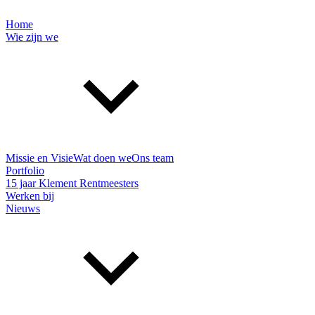
Home
Wie zijn we
Missie en Visie
Wat doen we
Ons team
Portfolio
15 jaar Klement Rentmeesters
Werken bij
Nieuws