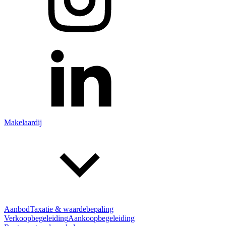
Makelaardij
Aanbod
Taxatie & waardebepaling
Verkoopbegeleiding
Aankoopbegeleiding