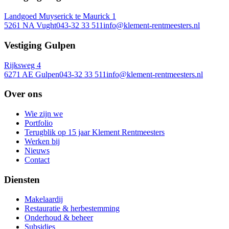
Landgoed Muyserick te Maurick 1
5261 NA Vught
043-32 33 511
info@klement-rentmeesters.nl
Vestiging Gulpen
Rijksweg 4
6271 AE Gulpen
043-32 33 511
info@klement-rentmeesters.nl
Over ons
Wie zijn we
Portfolio
Terugblik op 15 jaar Klement Rentmeesters
Werken bij
Nieuws
Contact
Diensten
Makelaardij
Restauratie & herbestemming
Onderhoud & beheer
Subsidies