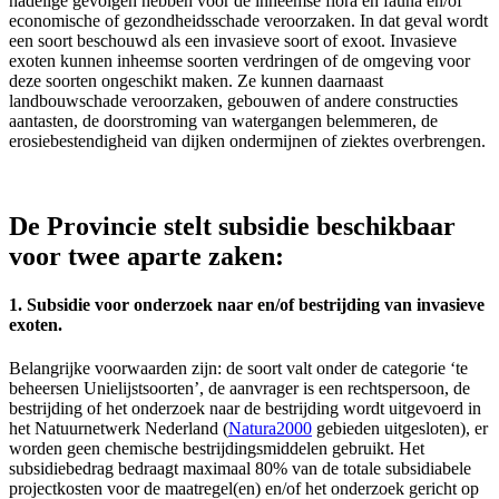
nadelige gevolgen hebben voor de inheemse flora en fauna en/of
economische of gezondheidsschade veroorzaken. In dat geval wordt
een soort beschouwd als een invasieve soort of exoot. Invasieve
exoten kunnen inheemse soorten verdringen of de omgeving voor
deze soorten ongeschikt maken. Ze kunnen daarnaast
landbouwschade veroorzaken, gebouwen of andere constructies
aantasten, de doorstroming van watergangen belemmeren, de
erosiebestendigheid van dijken ondermijnen of ziektes overbrengen.
De Provincie stelt subsidie beschikbaar
voor twee aparte zaken:
1. Subsidie voor onderzoek naar en/of bestrijding van invasieve
exoten.
Belangrijke voorwaarden zijn: de soort valt onder de categorie ‘te
beheersen Unielijstsoorten’, de aanvrager is een rechtspersoon, de
bestrijding of het onderzoek naar de bestrijding wordt uitgevoerd in
het Natuurnetwerk Nederland (
Natura2000
gebieden uitgesloten), er
worden geen chemische bestrijdingsmiddelen gebruikt. Het
subsidiebedrag bedraagt maximaal 80% van de totale subsidiabele
projectkosten voor de maatregel(en) en/of het onderzoek gericht op