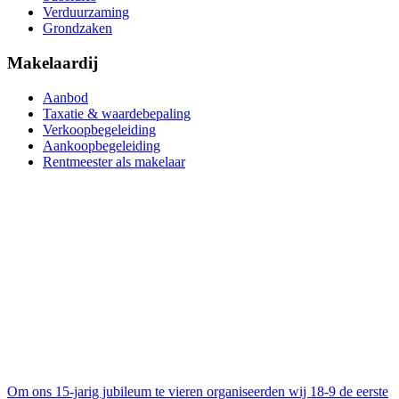
Verduurzaming
Grondzaken
Makelaardij
Aanbod
Taxatie & waardebepaling
Verkoopbegeleiding
Aankoopbegeleiding
Rentmeester als makelaar
Om ons 15-jarig jubileum te vieren organiseerden wij
18-9 de eerste