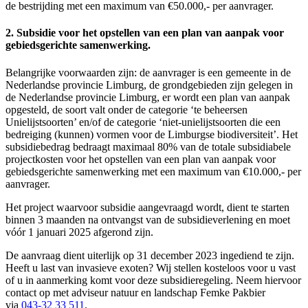
de bestrijding met een maximum van €50.000,- per aanvrager.
2. Subsidie voor het opstellen van een plan van aanpak voor
gebiedsgerichte samenwerking.
Belangrijke voorwaarden zijn: de aanvrager is een gemeente in de
Nederlandse provincie Limburg, de grondgebieden zijn gelegen in
de Nederlandse provincie Limburg, er wordt een plan van aanpak
opgesteld, de soort valt onder de categorie ‘te beheersen
Unielijstsoorten’ en/of de categorie ‘niet-unielijstsoorten die een
bedreiging (kunnen) vormen voor de Limburgse biodiversiteit’. Het
subsidiebedrag bedraagt maximaal 80% van de totale subsidiabele
projectkosten voor het opstellen van een plan van aanpak voor
gebiedsgerichte samenwerking met een maximum van €10.000,- per
aanvrager.
Het project waarvoor subsidie aangevraagd wordt, dient te starten
binnen 3 maanden na ontvangst van de subsidieverlening en moet
vóór 1 januari 2025 afgerond zijn.
De aanvraag dient uiterlijk op 31 december 2023 ingediend te zijn.
Heeft u last van invasieve exoten? Wij stellen kosteloos voor u vast
of u in aanmerking komt voor deze subsidieregeling. Neem hiervoor
contact op met adviseur natuur en landschap Femke Pakbier
via
043-32 33 511
.