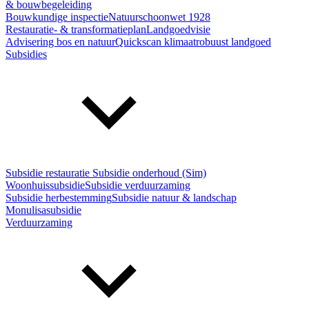
& bouwbegeleiding
Bouwkundige inspectie
Natuurschoonwet 1928
Restauratie- & transformatieplan
Landgoedvisie
Advisering bos en natuur
Quickscan klimaatrobuust landgoed
Subsidies
Subsidie restauratie
Subsidie onderhoud (Sim)
Woonhuissubsidie
Subsidie verduurzaming
Subsidie herbestemming
Subsidie natuur & landschap
Monulisasubsidie
Verduurzaming