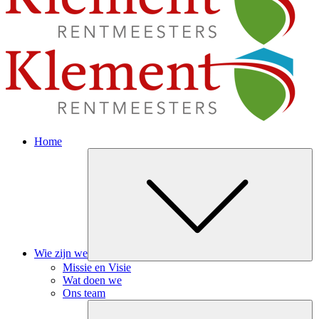
Home
Su
Wie zijn we
Missie en Visie
Wat doen we
Ons team
Su