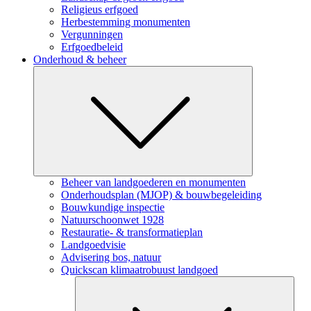
Religieus erfgoed
Herbestemming monumenten
Vergunningen
Erfgoedbeleid
Onderhoud & beheer
Submenu
Beheer van landgoederen en monumenten
Onderhoudsplan (MJOP) & bouwbegeleiding
Bouwkundige inspectie
Natuurschoonwet 1928
Restauratie- & transformatieplan
Landgoedvisie
Advisering bos, natuur
Quickscan klimaatrobuust landgoed
Subm