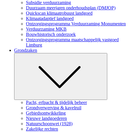
Subsidie verduurzaming
Duurzaam meerjaren onderhoudsplan (DMJOP)
Quickscan klimaatrobuust landgoed
Klimaatadaptief landgoed
Ontzorgingsprogramma Verduurzaming Monumenten
Verduurzaming MKB
Bouwhistorisch onderzoek
Ontzorgingsprogramma maatschappelijk vastgoed
Limburg
Grondzaken
Submenu
Pacht, erfpacht & tijdelijk beheer
Grondverwerving & kavelruil
Gebiedsontwikkeling
Nieuwe landgoederen
Natuurschoonwet (1928)
Zakelijke rechten