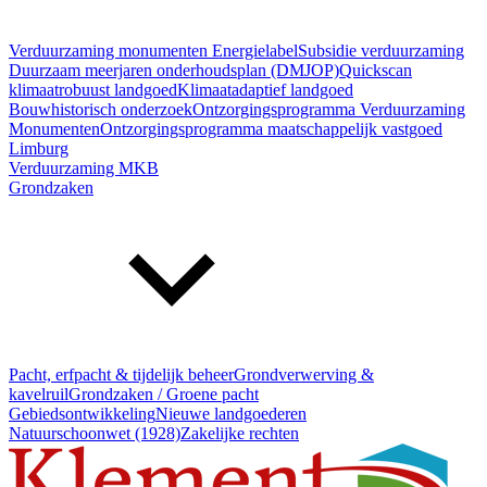
Verduurzaming monumenten
Energielabel
Subsidie verduurzaming
Duurzaam meerjaren onderhoudsplan (DMJOP)
Quickscan
klimaatrobuust landgoed
Klimaatadaptief landgoed
Bouwhistorisch onderzoek
Ontzorgingsprogramma Verduurzaming
Monumenten
Ontzorgingsprogramma maatschappelijk vastgoed
Limburg
Verduurzaming MKB
Grondzaken
Pacht, erfpacht & tijdelijk beheer
Grondverwerving &
kavelruil
Grondzaken / Groene pacht
Gebiedsontwikkeling
Nieuwe landgoederen
Natuurschoonwet (1928)
Zakelijke rechten