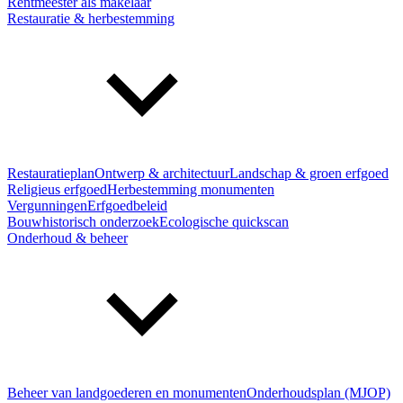
Rentmeester als makelaar
Restauratie & herbestemming
Restauratieplan
Ontwerp & architectuur
Landschap & groen erfgoed
Religieus erfgoed
Herbestemming monumenten
Vergunningen
Erfgoedbeleid
Bouwhistorisch onderzoek
Ecologische quickscan
Onderhoud & beheer
Beheer van landgoederen en monumenten
Onderhoudsplan (MJOP)