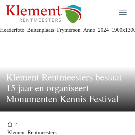
menu
menu
menu
Klement Rentmeesters bestaat
menu
15 jaar en organiseert
menu
Monumenten Kennis Festival
menu
menu
/
Klement Rentmeesters