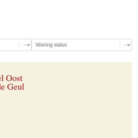
Select content
l Oost
de Geul