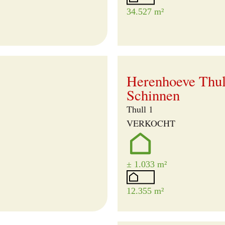
34.527 m²
Verkocht
Herenhoeve Thul
Schinnen
Thull 1
VERKOCHT
± 1.033 m²
12.355 m²