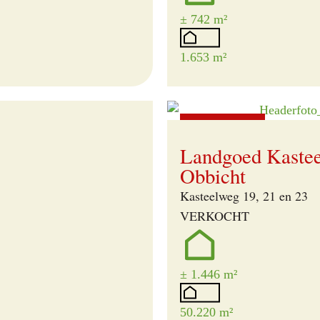
± 742 m²
1.653 m²
Verkocht
Landgoed Kastee
Obbicht
Kasteelweg 19, 21 en 23
VERKOCHT
± 1.446 m²
50.220 m²