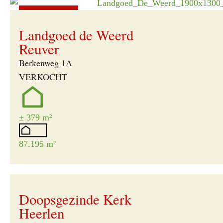
Verkocht
Landgoed de Weerd
Reuver
Berkenweg 1A
VERKOCHT
± 379 m²
87.195 m²
Verkocht
Doopsgezinde Kerk
Heerlen