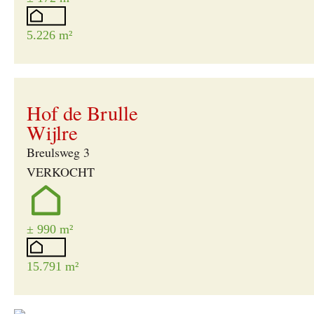
5.226 m²
Verkocht
Hof de Brulle
Wijlre
Breulsweg 3
VERKOCHT
± 990 m²
15.791 m²