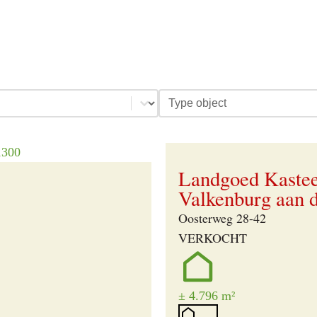
Type object
Verkocht
Landgoed Kastee
Valkenburg aan 
Oosterweg 28-42
VERKOCHT
± 4.796 m²