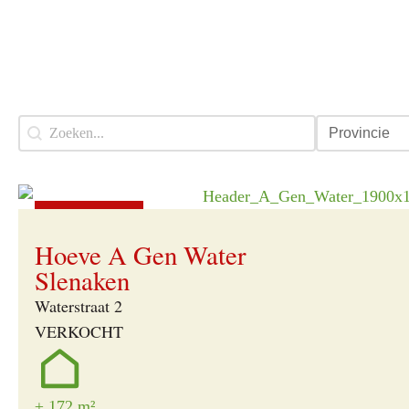
Reeds verkocht
Search
Search content
Provincie
Verkocht
Hoeve A Gen Water
Slenaken
Waterstraat 2
VERKOCHT
± 172 m²