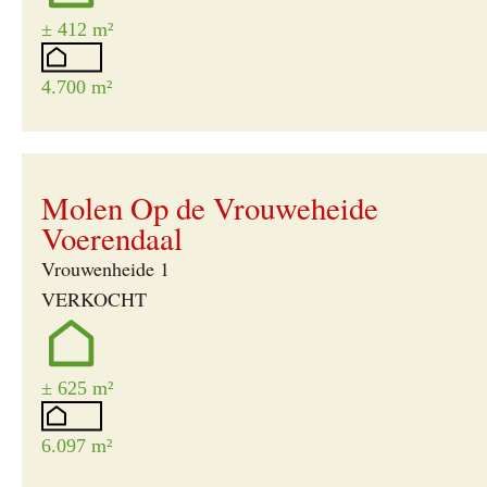
± 412 m²
4.700 m²
Verkocht
Molen Op de Vrouweheide
Voerendaal
Vrouwenheide 1
VERKOCHT
± 625 m²
6.097 m²