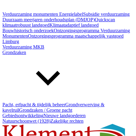
Verduurzaming monumenten
Energielabel
Subsidie verduurzaming
Duurzaam meerjaren onderhoudsplan (DMJOP)
Quickscan
klimaatrobuust landgoed
Klimaatadaptief landgoed
Bouwhistorisch onderzoek
Ontzorgingsprogramma Verduurzaming
Monumenten
Ontzorgingsprogramma maatschappelijk vastgoed
Limburg
Verduurzaming MKB
Grondzaken
Pacht, erfpacht & tijdelijk beheer
Grondverwerving &
kavelruil
Grondzaken / Groene pacht
Gebiedsontwikkeling
Nieuwe landgoederen
Natuurschoonwet (1928)
Zakelijke rechten