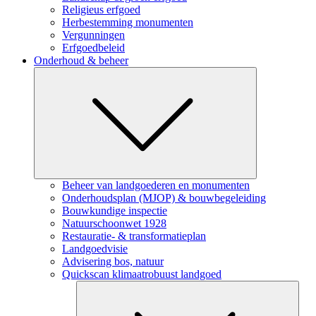
Religieus erfgoed
Herbestemming monumenten
Vergunningen
Erfgoedbeleid
Onderhoud & beheer
Submenu
Beheer van landgoederen en monumenten
Onderhoudsplan (MJOP) & bouwbegeleiding
Bouwkundige inspectie
Natuurschoonwet 1928
Restauratie- & transformatieplan
Landgoedvisie
Advisering bos, natuur
Quickscan klimaatrobuust landgoed
Subm