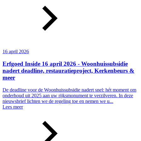
16 april 2026
Erfgoed Inside 16 april 2026 - Woonhuissubsidie
nadert deadline, restauratieproject, Kerkenbeurs &
meer
De deadline voor de Woonhuissubsidie nadert snel: hét moment om
onderhoud uit 2025 aan uw rijksmonument te verzilveren. In deze
nieuwsbrief lichten we de regeling toe en nemen we u...
Lees meer