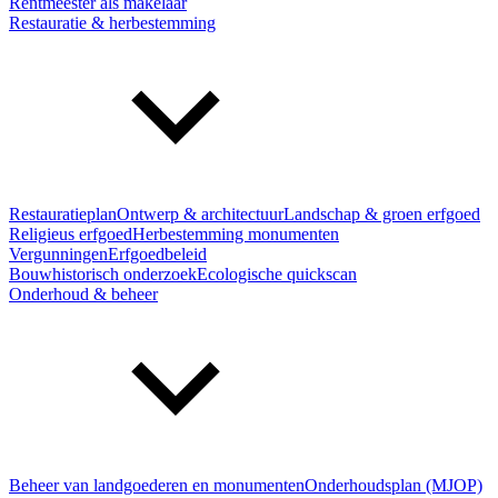
Rentmeester als makelaar
Restauratie & herbestemming
Restauratieplan
Ontwerp & architectuur
Landschap & groen erfgoed
Religieus erfgoed
Herbestemming monumenten
Vergunningen
Erfgoedbeleid
Bouwhistorisch onderzoek
Ecologische quickscan
Onderhoud & beheer
Beheer van landgoederen en monumenten
Onderhoudsplan (MJOP)