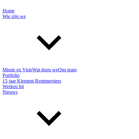
Home
Wie zijn we
Missie en Visie
Wat doen we
Ons team
Portfolio
15 jaar Klement Rentmeesters
Werken bij
Nieuws