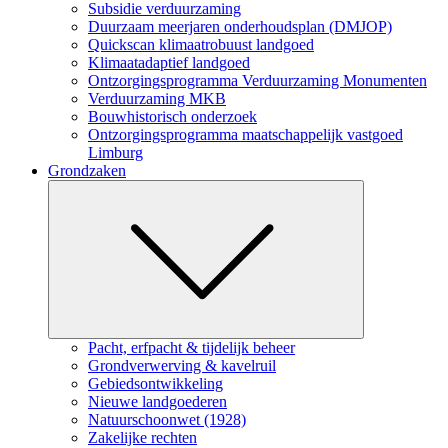
Subsidie verduurzaming
Duurzaam meerjaren onderhoudsplan (DMJOP)
Quickscan klimaatrobuust landgoed
Klimaatadaptief landgoed
Ontzorgingsprogramma Verduurzaming Monumenten
Verduurzaming MKB
Bouwhistorisch onderzoek
Ontzorgingsprogramma maatschappelijk vastgoed
Limburg
Grondzaken
Submenu
Pacht, erfpacht & tijdelijk beheer
Grondverwerving & kavelruil
Gebiedsontwikkeling
Nieuwe landgoederen
Natuurschoonwet (1928)
Zakelijke rechten