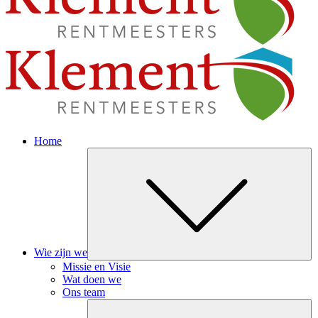
Home
Su
Wie zijn we
Missie en Visie
Wat doen we
Ons team
Su