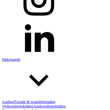
Makelaardij
Aanbod
Taxatie & waardebepaling
Verkoopbegeleiding
Aankoopbegeleiding