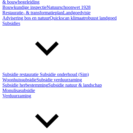
& bouwbegeleiding
Bouwkundige inspectie
Natuurschoonwet 1928
Restauratie- & transformatieplan
Landgoedvisie
Advisering bos en natuur
Quickscan klimaatrobuust landgoed
Subsidies
Subsidie restauratie
Subsidie onderhoud (Sim)
Woonhuissubsidie
Subsidie verduurzaming
Subsidie herbestemming
Subsidie natuur & landschap
Monulisasubsidie
Verduurzaming