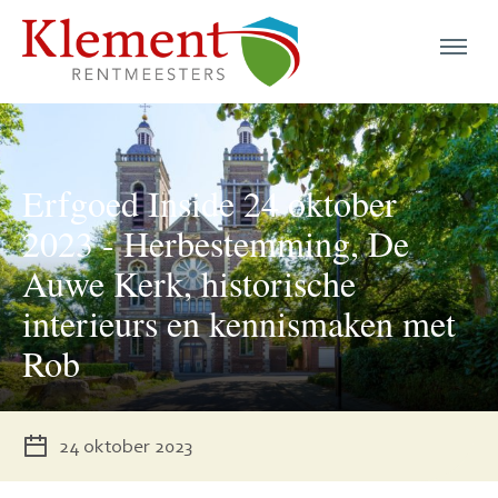
menu
Erfgoed Inside 24 oktober
menu
2023 - Herbestemming, De
menu
Auwe Kerk, historische
menu
interieurs en kennismaken met
menu
Rob
menu
menu
24 oktober 2023