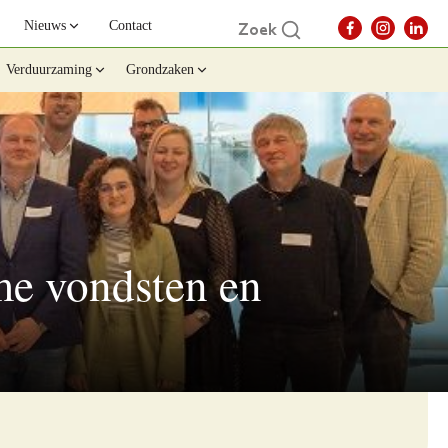
Nieuws
Contact
Zoek
Verduurzaming
Grondzaken
ame vondsten en