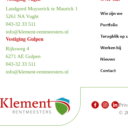
Landgoed Muyserick te Maurick 1
Wie zijn we
5261 NA Vught
043-32 33 511
Portfolio
info@klement-rentmeesters.nl
Terugblik op 
Vestiging Gulpen
Werken bij
Rijksweg 4
6271 AE Gulpen
Nieuws
043-32 33 511
Contact
info@klement-rentmeesters.nl
Priv
© 2