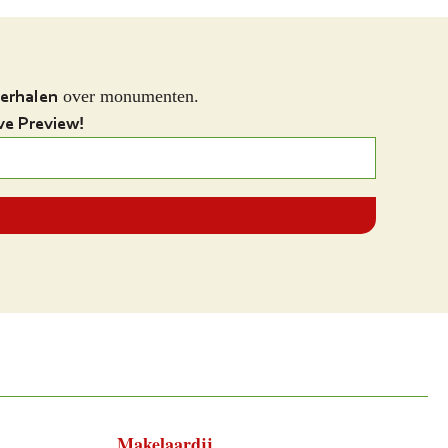
verhalen
over monumenten.
ve Preview!
Makelaardij