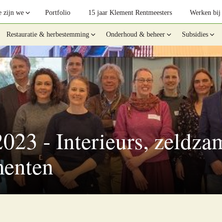
 zijn we
Portfolio
15 jaar Klement Rentmeesters
Werken bij
Restauratie & herbestemming
Onderhoud & beheer
Subsidies
2023 - Interieurs, zeldz
enten