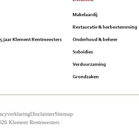
Makelaardij
Restauratie & herbestemming
15 jaar Klement Rentmeesters
Onderhoud & beheer
Subsidies
Verduurzaming
Grondzaken
acyverklaring
Disclaimer
Sitemap
026 Klement Rentmeesters