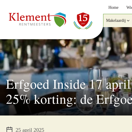
Home
Wie
Makelaardij
Erfgoed Inside 17 april
25% korting: de Erfgoed
25 april 2025