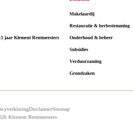
Makelaardij
Restauratie & herbestemming
15 jaar Klement Rentmeesters
Onderhoud & beheer
Subsidies
Verduurzaming
Grondzaken
acyverklaring
Disclaimer
Sitemap
026 Klement Rentmeesters