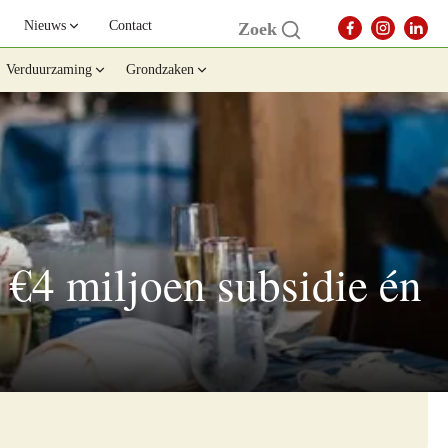
Nieuws
Contact
Zoek
Verduurzaming
Grondzaken
, €4 miljoen subsidie én