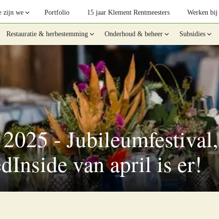
 zijn we
Portfolio
15 jaar Klement Rentmeesters
Werken bij
Restauratie & herbestemming
Onderhoud & beheer
Subsidies
 2025 - Jubileumfestival
Inside van april is er!