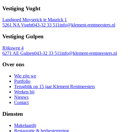
Vestiging Vught
Landgoed Muyserick te Maurick 1
5261 NA Vught
043-32 33 511
info@klement-rentmeesters.nl
Vestiging Gulpen
Rijksweg 4
6271 AE Gulpen
043-32 33 511
info@klement-rentmeesters.nl
Over ons
Wie zijn we
Portfolio
Terugblik op 15 jaar Klement Rentmeesters
Werken bij
Nieuws
Contact
Diensten
Makelaardij
Restauratie & herbestemming