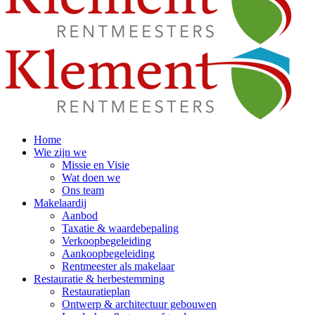
Home
Wie zijn we
Missie en Visie
Wat doen we
Ons team
Makelaardij
Aanbod
Taxatie & waardebepaling
Verkoopbegeleiding
Aankoopbegeleiding
Rentmeester als makelaar
Restauratie & herbestemming
Restauratieplan
Ontwerp & architectuur gebouwen