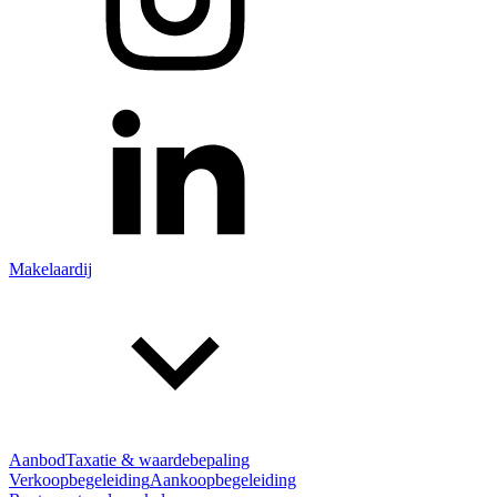
Makelaardij
Aanbod
Taxatie & waardebepaling
Verkoopbegeleiding
Aankoopbegeleiding