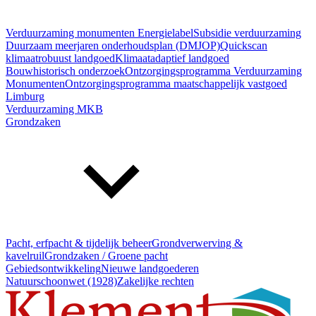
Verduurzaming monumenten
Energielabel
Subsidie verduurzaming
Duurzaam meerjaren onderhoudsplan (DMJOP)
Quickscan
klimaatrobuust landgoed
Klimaatadaptief landgoed
Bouwhistorisch onderzoek
Ontzorgingsprogramma Verduurzaming
Monumenten
Ontzorgingsprogramma maatschappelijk vastgoed
Limburg
Verduurzaming MKB
Grondzaken
Pacht, erfpacht & tijdelijk beheer
Grondverwerving &
kavelruil
Grondzaken / Groene pacht
Gebiedsontwikkeling
Nieuwe landgoederen
Natuurschoonwet (1928)
Zakelijke rechten