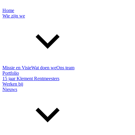
Home
Wie zijn we
Missie en Visie
Wat doen we
Ons team
Portfolio
15 jaar Klement Rentmeesters
Werken bij
Nieuws