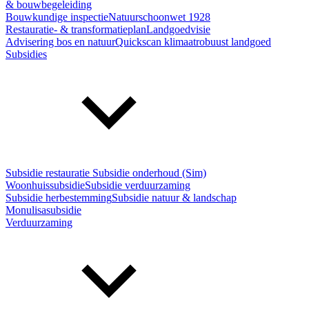
& bouwbegeleiding
Bouwkundige inspectie
Natuurschoonwet 1928
Restauratie- & transformatieplan
Landgoedvisie
Advisering bos en natuur
Quickscan klimaatrobuust landgoed
Subsidies
Subsidie restauratie
Subsidie onderhoud (Sim)
Woonhuissubsidie
Subsidie verduurzaming
Subsidie herbestemming
Subsidie natuur & landschap
Monulisasubsidie
Verduurzaming