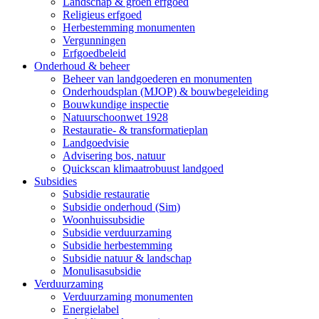
Landschap & groen erfgoed
Religieus erfgoed
Herbestemming monumenten
Vergunningen
Erfgoedbeleid
Onderhoud & beheer
Beheer van landgoederen en monumenten
Onderhoudsplan (MJOP) & bouwbegeleiding
Bouwkundige inspectie
Natuurschoonwet 1928
Restauratie- & transformatieplan
Landgoedvisie
Advisering bos, natuur
Quickscan klimaatrobuust landgoed
Subsidies
Subsidie restauratie
Subsidie onderhoud (Sim)
Woonhuissubsidie
Subsidie verduurzaming
Subsidie herbestemming
Subsidie natuur & landschap
Monulisasubsidie
Verduurzaming
Verduurzaming monumenten
Energielabel