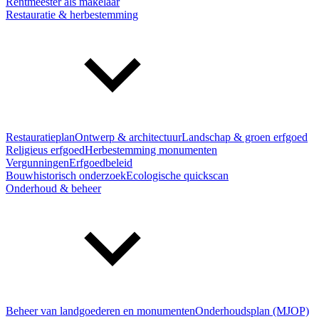
Rentmeester als makelaar
Restauratie & herbestemming
Restauratieplan
Ontwerp & architectuur
Landschap & groen erfgoed
Religieus erfgoed
Herbestemming monumenten
Vergunningen
Erfgoedbeleid
Bouwhistorisch onderzoek
Ecologische quickscan
Onderhoud & beheer
Beheer van landgoederen en monumenten
Onderhoudsplan (MJOP)