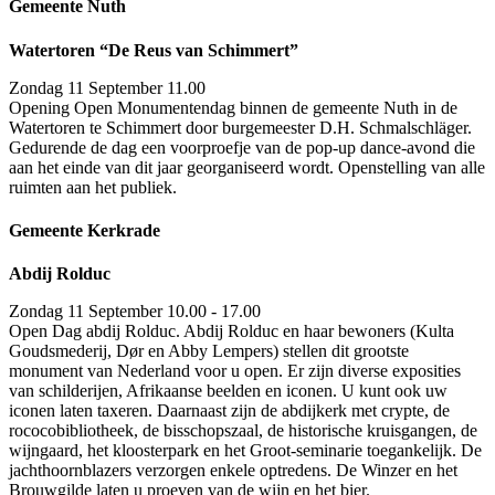
Gemeente Nuth
Watertoren “De Reus van Schimmert”
Zondag 11 September 11.00
Opening Open Monumentendag binnen de gemeente Nuth in de
Watertoren te Schimmert door burgemeester D.H. Schmalschläger.
Gedurende de dag een voorproefje van de pop-up dance-avond die
aan het einde van dit jaar georganiseerd wordt. Openstelling van alle
ruimten aan het publiek.
Gemeente Kerkrade
Abdij Rolduc
Zondag 11 September 10.00 - 17.00
Open Dag abdij Rolduc. Abdij Rolduc en haar bewoners (Kulta
Goudsmederij, Dør en Abby Lempers) stellen dit grootste
monument van Nederland voor u open. Er zijn diverse exposities
van schilderijen, Afrikaanse beelden en iconen. U kunt ook uw
iconen laten taxeren. Daarnaast zijn de abdijkerk met crypte, de
rococobibliotheek, de bisschopszaal, de historische kruisgangen, de
wijngaard, het kloosterpark en het Groot-seminarie toegankelijk. De
jachthoornblazers verzorgen enkele optredens. De Winzer en het
Brouwgilde laten u proeven van de wijn en het bier.