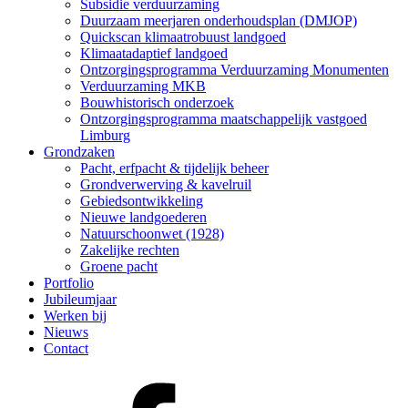
Subsidie verduurzaming
Duurzaam meerjaren onderhoudsplan (DMJOP)
Quickscan klimaatrobuust landgoed
Klimaatadaptief landgoed
Ontzorgingsprogramma Verduurzaming Monumenten
Verduurzaming MKB
Bouwhistorisch onderzoek
Ontzorgingsprogramma maatschappelijk vastgoed
Limburg
Grondzaken
Pacht, erfpacht & tijdelijk beheer
Grondverwerving & kavelruil
Gebiedsontwikkeling
Nieuwe landgoederen
Natuurschoonwet (1928)
Zakelijke rechten
Groene pacht
Portfolio
Jubileumjaar
Werken bij
Nieuws
Contact