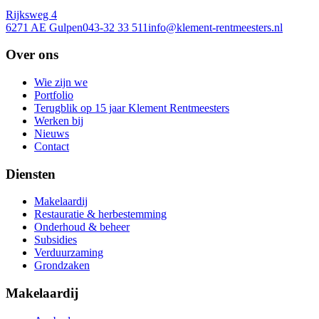
Rijksweg 4
6271 AE Gulpen
043-32 33 511
info@klement-rentmeesters.nl
Over ons
Wie zijn we
Portfolio
Terugblik op 15 jaar Klement Rentmeesters
Werken bij
Nieuws
Contact
Diensten
Makelaardij
Restauratie & herbestemming
Onderhoud & beheer
Subsidies
Verduurzaming
Grondzaken
Makelaardij