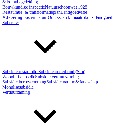
& bouwbegeleiding
Bouwkundige inspectie
Natuurschoonwet 1928
Restauratie- & transformatieplan
Landgoedvisie
Advisering bos en natuur
Quickscan klimaatrobuust landgoed
Subsidies
Subsidie restauratie
Subsidie onderhoud (Sim)
Woonhuissubsidie
Subsidie verduurzaming
Subsidie herbestemming
Subsidie natuur & landschap
Monulisasubsidie
Verduurzaming