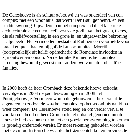
De Cereshoeve is als schuur gebouwd en was onderdeel van een
complex met een woonhuis, dat werd ‘Der Bau’ genoemd, en een
pachterswoning. Opvallend aan het complex is dat het klassieke
architecturale elementen heeft, zoals de godin van het graan, Ceres,
die als reliëfvoorstelling in een grote in- en uitgezwenkte bekroning
is afgebeeld. Het vermoeden bestaat dat Kuhnen een voorliefde voor
pracht en praal had en hij gaf de Luikse architect Moretti
(oorspronkelijk uit Italië) opdracht die de Romeinse invloeden in
zijn ontwerpen opnam. Na de familie Kuhnen is het complex
jarenlang bewoond geweest door andere welvarende industriële
families.
In 2000 heeft de heer Crombach deze bekende hoeve gekocht,
vervolgens in 2004 de pachterswoning en in 2008 het
Poortgebouwtje. Voorheen waren de gebouwen in bezit van drie
eigenaren en zodoende was het complex, op het woonhuis na, bijna
weer compleet. De Cereshoeve stond leeg en om verder verval te
voorkomen heeft de heer Crombach het initiatief genomen om de
hoeve te herbestemmen. Om tot een goede herbestemming te komen
is grondig onderzoek vereist. Er moet rekening gehouden worden
met de cultuurhistorische waarde, het gemeentelijke- en provinciale