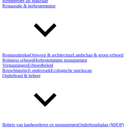
Rentmeester als makelaar
Restauratie & herbestemming
Restauratieplan
Ontwerp & architectuur
Landschap & groen erfgoed
Religieus erfgoed
Herbestemming monumenten
Vergunningen
Erfgoedbeleid
Bouwhistorisch onderzoek
Ecologische quickscan
Onderhoud & beheer
Beheer van landgoederen en monumenten
Onderhoudsplan (MJOP)