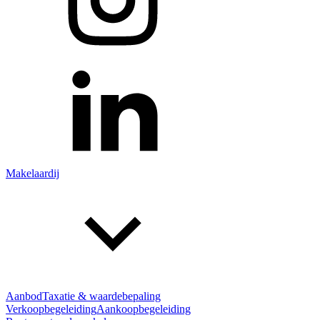
Makelaardij
Aanbod
Taxatie & waardebepaling
Verkoopbegeleiding
Aankoopbegeleiding