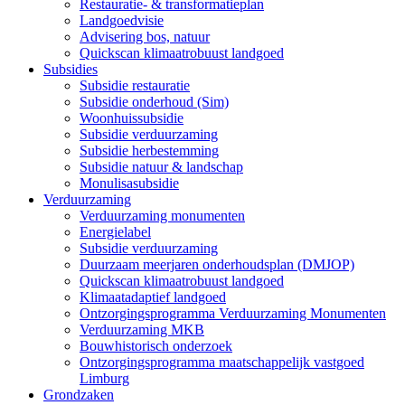
Restauratie- & transformatieplan
Landgoedvisie
Advisering bos, natuur
Quickscan klimaatrobuust landgoed
Subsidies
Subsidie restauratie
Subsidie onderhoud (Sim)
Woonhuissubsidie
Subsidie verduurzaming
Subsidie herbestemming
Subsidie natuur & landschap
Monulisasubsidie
Verduurzaming
Verduurzaming monumenten
Energielabel
Subsidie verduurzaming
Duurzaam meerjaren onderhoudsplan (DMJOP)
Quickscan klimaatrobuust landgoed
Klimaatadaptief landgoed
Ontzorgingsprogramma Verduurzaming Monumenten
Verduurzaming MKB
Bouwhistorisch onderzoek
Ontzorgingsprogramma maatschappelijk vastgoed
Limburg
Grondzaken