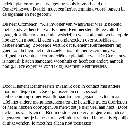
beleid, planvorming en wetgeving zoals bijvoorbeeld de
Omgevingswet. Daarbij moet een herbestemming vooral passen bij
de eigenaar en het gebouw.
De heer Crombach: “Als inwoner van Wahlwiller was ik bekend
met de adviesdiensten van Klement Rentmeesters. Ik lees altijd
graag de artikelen van de nieuwsbrief en was zodoende wel al op de
hoogte van mogelijkheden van onderzoeken over subsidies en
herbestemming. Zodoende wist ik dat Klement Rentmeesters mij
goed kon helpen met onderzoek
en
naar de herbestemming van
erfgoed en eventuele commerciële exploitatie ervan. De Cereshoeve
is natuurlijk geen standaard woonhuis en heeft een andere aanpak
nodig. Deze expertise vond ik bij Klement Rentmeesters.
Door Klement Rentmeesters kwam ik ook in contact met andere
monumenteigenaren. Ze organiseerden een speciaal
herbestemmingsdiner waar ik naar toe ben gegaan. Je zit dan aan
tafel met andere monumenteigenaren die hetzelfde traject doorlopen
of het al hebben doorlopen. Je merkt dat je hier veel aan hebt. Door
de kennis van Klement Rentmeesters en de ervaringen van andere
eigenaren hoef je het wiel niet zelf uit te vinden. Het wiel is eigenlijk
al uitgevonden, je moet het alleen nog toepassen.”