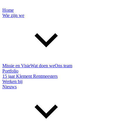
Home
Wie zijn we
Missie en Visie
Wat doen we
Ons team
Portfolio
15 jaar Klement Rentmeesters
Werken bij
Nieuws