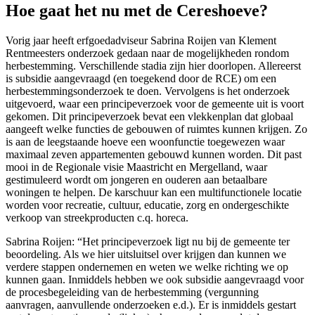
Hoe gaat het nu met de Cereshoeve?
Vorig jaar heeft erfgoedadviseur Sabrina Roijen van Klement
Rentmeesters onderzoek gedaan naar de mogelijkheden rondom
herbestemming. Verschillende stadia zijn hier doorlopen. Allereerst
is subsidie aangevraagd (en toegekend door de RCE) om een
herbestemmingsonderzoek te doen. Vervolgens is het onderzoek
uitgevoerd, waar een principeverzoek voor de gemeente uit is voort
gekomen. Dit principeverzoek bevat een vlekkenplan dat globaal
aangeeft welke functies de gebouwen of ruimtes kunnen krijgen. Zo
is aan de leegstaande hoeve een woonfunctie toegewezen waar
maximaal zeven appartementen gebouwd kunnen worden. Dit past
mooi in de Regionale visie Maastricht en Mergelland, waar
gestimuleerd wordt om jongeren en ouderen aan betaalbare
woningen te helpen. De karschuur kan een multifunctionele locatie
worden voor recreatie, cultuur, educatie, zorg en ondergeschikte
verkoop van streekproducten c.q. horeca.
Sabrina Roijen: “Het principeverzoek ligt nu bij de gemeente ter
beoordeling. Als we hier uitsluitsel over krijgen dan kunnen we
verdere stappen ondernemen en weten we welke richting we op
kunnen gaan. Inmiddels hebben we ook subsidie aangevraagd voor
de procesbegeleiding van de herbestemming (vergunning
aanvragen, aanvullende onderzoeken e.d.). Er is inmiddels gestart