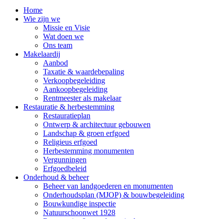
Home
Wie zijn we
Missie en Visie
Wat doen we
Ons team
Makelaardij
Aanbod
Taxatie & waardebepaling
Verkoopbegeleiding
Aankoopbegeleiding
Rentmeester als makelaar
Restauratie & herbestemming
Restauratieplan
Ontwerp & architectuur gebouwen
Landschap & groen erfgoed
Religieus erfgoed
Herbestemming monumenten
Vergunningen
Erfgoedbeleid
Onderhoud & beheer
Beheer van landgoederen en monumenten
Onderhoudsplan (MJOP) & bouwbegeleiding
Bouwkundige inspectie
Natuurschoonwet 1928