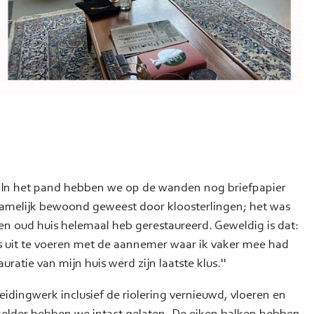
t. In het pand hebben we op de wanden nog briefpapier
namelijk bewoond geweest door kloosterlingen; het was
k een oud huis helemaal heb gerestaureerd. Geweldig is dat:
s uit te voeren met de aannemer waar ik vaker mee had
tie van mijn huis werd zijn laatste klus.''
idingwerk inclusief de riolering vernieuwd, vloeren en
elder hebben we intact gelaten. De eiken balken hebben