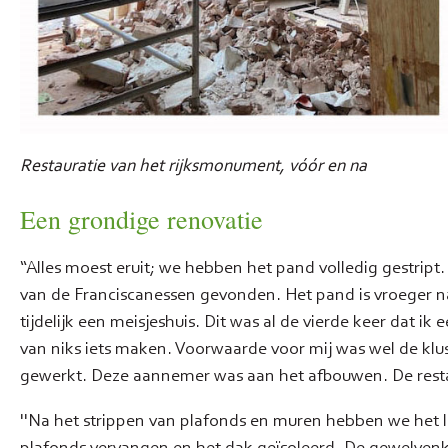
Restauratie van het rijksmonument, vóór en na
Een grondige renovatie
“Alles moest eruit; we hebben het pand volledig gestrip
van de Franciscanessen gevonden. Het pand is vroeger 
tijdelijk een meisjeshuis. Dit was al de vierde keer dat i
van niks iets maken. Voorwaarde voor mij was wel de klu
gewerkt. Deze aannemer was aan het afbouwen. De restaura
''Na het strippen van plafonds en muren hebben we het le
plafonds vervangen en het dak geïsoleerd. De gewelvenk