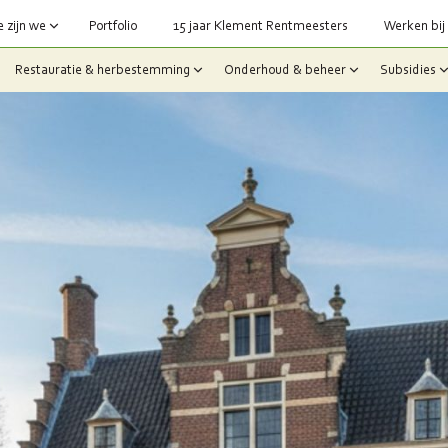
 zijn we
Portfolio
15 jaar Klement Rentmeesters
Werken bij
Restauratie & herbestemming
Onderhoud & beheer
Subsidies