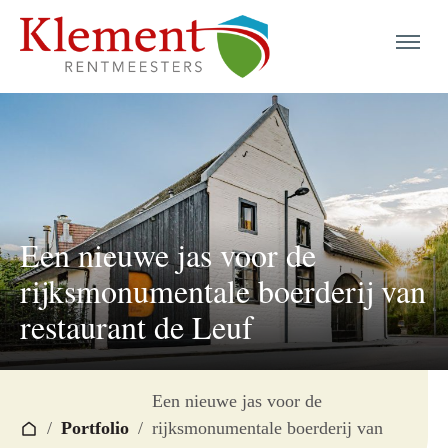
menu
menu
menu
Een nieuwe jas voor de
menu
rijksmonumentale boerderij van
menu
restaurant de Leuf
menu
menu
Een nieuwe jas voor de
/
Portfolio
/
rijksmonumentale boerderij van