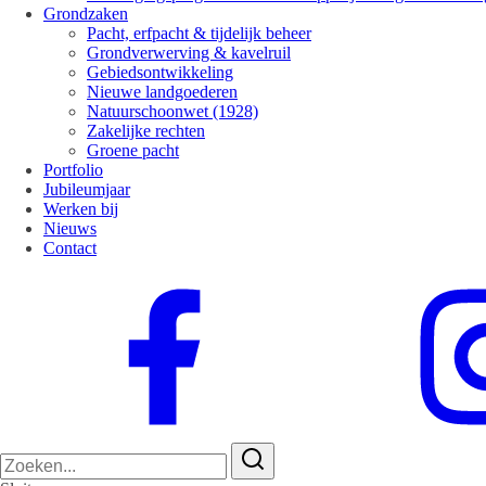
Grondzaken
Pacht, erfpacht & tijdelijk beheer
Grondverwerving & kavelruil
Gebiedsontwikkeling
Nieuwe landgoederen
Natuurschoonwet (1928)
Zakelijke rechten
Groene pacht
Portfolio
Jubileumjaar
Werken bij
Nieuws
Contact
Zoeken
naar: