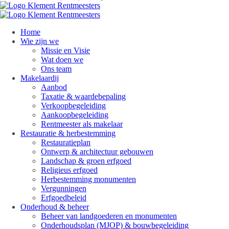
Home
Wie zijn we
Missie en Visie
Wat doen we
Ons team
Makelaardij
Aanbod
Taxatie & waardebepaling
Verkoopbegeleiding
Aankoopbegeleiding
Rentmeester als makelaar
Restauratie & herbestemming
Restauratieplan
Ontwerp & architectuur gebouwen
Landschap & groen erfgoed
Religieus erfgoed
Herbestemming monumenten
Vergunningen
Erfgoedbeleid
Onderhoud & beheer
Beheer van landgoederen en monumenten
Onderhoudsplan (MJOP) & bouwbegeleiding