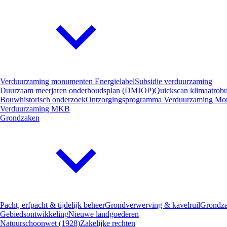
Verduurzaming monumenten
Energielabel
Subsidie verduurzaming
Duurzaam meerjaren onderhoudsplan (DMJOP)
Quickscan klimaatrobu
Bouwhistorisch onderzoek
Ontzorgingsprogramma Verduurzaming Mo
Verduurzaming MKB
Grondzaken
Pacht, erfpacht & tijdelijk beheer
Grondverwerving & kavelruil
Grondza
Gebiedsontwikkeling
Nieuwe landgoederen
Natuurschoonwet (1928)
Zakelijke rechten