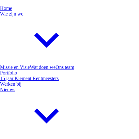
Home
Wie zijn we
Missie en Visie
Wat doen we
Ons team
Portfolio
15 jaar Klement Rentmeesters
Werken bij
Nieuws