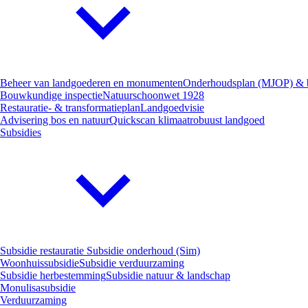
Beheer van landgoederen en monumenten
Onderhoudsplan (MJOP) & 
Bouwkundige inspectie
Natuurschoonwet 1928
Restauratie- & transformatieplan
Landgoedvisie
Advisering bos en natuur
Quickscan klimaatrobuust landgoed
Subsidies
Subsidie restauratie
Subsidie onderhoud (Sim)
Woonhuissubsidie
Subsidie verduurzaming
Subsidie herbestemming
Subsidie natuur & landschap
Monulisasubsidie
Verduurzaming