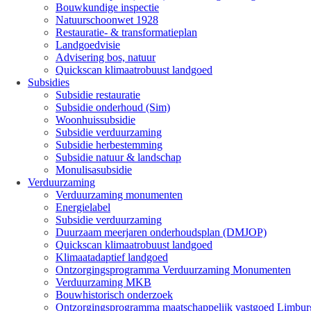
Bouwkundige inspectie
Natuurschoonwet 1928
Restauratie- & transformatieplan
Landgoedvisie
Advisering bos, natuur
Quickscan klimaatrobuust landgoed
Subsidies
Subsidie restauratie
Subsidie onderhoud (Sim)
Woonhuissubsidie
Subsidie verduurzaming
Subsidie herbestemming
Subsidie natuur & landschap
Monulisasubsidie
Verduurzaming
Verduurzaming monumenten
Energielabel
Subsidie verduurzaming
Duurzaam meerjaren onderhoudsplan (DMJOP)
Quickscan klimaatrobuust landgoed
Klimaatadaptief landgoed
Ontzorgingsprogramma Verduurzaming Monumenten
Verduurzaming MKB
Bouwhistorisch onderzoek
Ontzorgingsprogramma maatschappelijk vastgoed Limbur