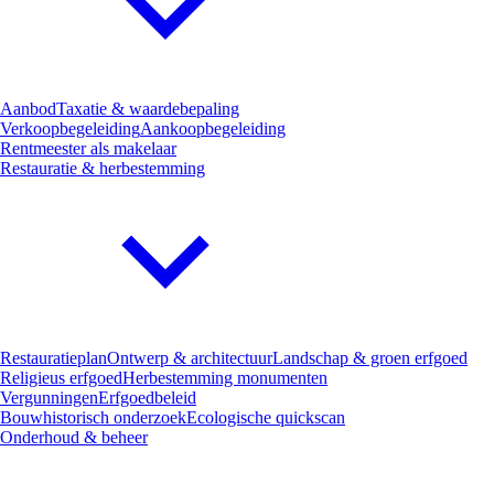
Aanbod
Taxatie & waardebepaling
Verkoopbegeleiding
Aankoopbegeleiding
Rentmeester als makelaar
Restauratie & herbestemming
Restauratieplan
Ontwerp & architectuur
Landschap & groen erfgoed
Religieus erfgoed
Herbestemming monumenten
Vergunningen
Erfgoedbeleid
Bouwhistorisch onderzoek
Ecologische quickscan
Onderhoud & beheer