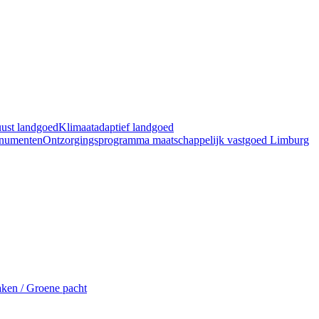
ust landgoed
Klimaatadaptief landgoed
numenten
Ontzorgingsprogramma maatschappelijk vastgoed Limburg
ken / Groene pacht