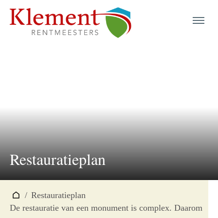
menu
menu
menu
menu
menu
Restauratieplan
menu
menu
/
Restauratieplan
De restauratie van een monument is complex. Daarom