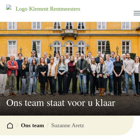
menu
menu
menu
menu
menu
Ons team staat voor u klaar
menu
menu
/
Ons team
/
Suzanne Aretz