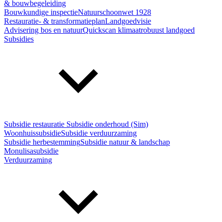
& bouwbegeleiding
Bouwkundige inspectie
Natuurschoonwet 1928
Restauratie- & transformatieplan
Landgoedvisie
Advisering bos en natuur
Quickscan klimaatrobuust landgoed
Subsidies
Subsidie restauratie
Subsidie onderhoud (Sim)
Woonhuissubsidie
Subsidie verduurzaming
Subsidie herbestemming
Subsidie natuur & landschap
Monulisasubsidie
Verduurzaming