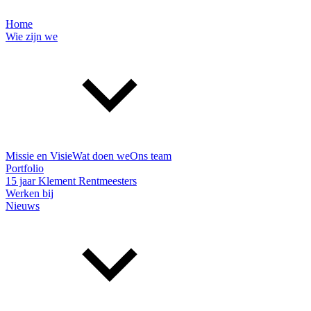
Home
Wie zijn we
Missie en Visie
Wat doen we
Ons team
Portfolio
15 jaar Klement Rentmeesters
Werken bij
Nieuws