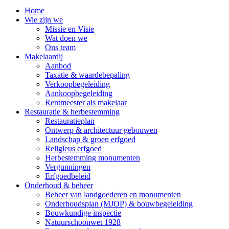
Home
Wie zijn we
Missie en Visie
Wat doen we
Ons team
Makelaardij
Aanbod
Taxatie & waardebepaling
Verkoopbegeleiding
Aankoopbegeleiding
Rentmeester als makelaar
Restauratie & herbestemming
Restauratieplan
Ontwerp & architectuur gebouwen
Landschap & groen erfgoed
Religieus erfgoed
Herbestemming monumenten
Vergunningen
Erfgoedbeleid
Onderhoud & beheer
Beheer van landgoederen en monumenten
Onderhoudsplan (MJOP) & bouwbegeleiding
Bouwkundige inspectie
Natuurschoonwet 1928