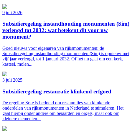
9 juli 2026
Subsidieregeling instandhouding monumenten (Sim)
verlengd tot 2032: wat betekent dit voor uw
monument?
Goed nieuws voor eigenaren van rijksmonumenten: de
Subsidieregeling instandhouding monumenten (Sim) is opnieuw met
vijf jaar verlengd, tot 1 januari 2032. Of het nu gaat om een kerk,
kasteel, molen,...
3 juli 2025
Subsidieregeling restauratie klinkend erfgoed
De regeling Srke is bedoeld om restauraties van klinkende
onderdelen van rijksmonumenten in Nederland te stimuleren. Het
gaat hierbij onder andere om beiaarden en orgels, maar ook om
kleinere elementen...