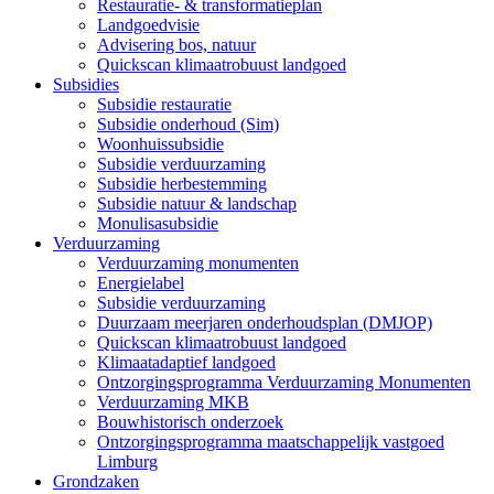
Restauratie- & transformatieplan
Landgoedvisie
Advisering bos, natuur
Quickscan klimaatrobuust landgoed
Subsidies
Subsidie restauratie
Subsidie onderhoud (Sim)
Woonhuissubsidie
Subsidie verduurzaming
Subsidie herbestemming
Subsidie natuur & landschap
Monulisasubsidie
Verduurzaming
Verduurzaming monumenten
Energielabel
Subsidie verduurzaming
Duurzaam meerjaren onderhoudsplan (DMJOP)
Quickscan klimaatrobuust landgoed
Klimaatadaptief landgoed
Ontzorgingsprogramma Verduurzaming Monumenten
Verduurzaming MKB
Bouwhistorisch onderzoek
Ontzorgingsprogramma maatschappelijk vastgoed
Limburg
Grondzaken