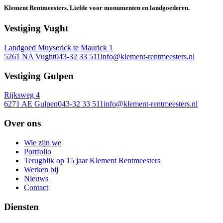
Klement Rentmeesters.
Liefde voor monumenten en landgoederen.
Vestiging Vught
Landgoed Muyserick te Maurick 1
5261 NA Vught
043-32 33 511
info@klement-rentmeesters.nl
Vestiging Gulpen
Rijksweg 4
6271 AE Gulpen
043-32 33 511
info@klement-rentmeesters.nl
Over ons
Wie zijn we
Portfolio
Terugblik op 15 jaar Klement Rentmeesters
Werken bij
Nieuws
Contact
Diensten