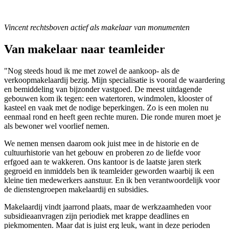
Vincent rechtsboven actief als makelaar van monumenten
Van makelaar naar teamleider
"Nog steeds houd ik me met zowel de aankoop- als de
verkoopmakelaardij bezig. Mijn specialisatie is vooral de waardering
en bemiddeling van bijzonder vastgoed. De meest uitdagende
gebouwen kom ik tegen: een watertoren, windmolen, klooster of
kasteel en vaak met de nodige beperkingen. Zo is een molen nu
eenmaal rond en heeft geen rechte muren. Die ronde muren moet je
als bewoner wel voorlief nemen.
We nemen mensen daarom ook juist mee in de historie en de
cultuurhistorie van het gebouw en proberen zo de liefde voor
erfgoed aan te wakkeren. Ons kantoor is de laatste jaren sterk
gegroeid en inmiddels ben ik teamleider geworden waarbij ik een
kleine tien medewerkers aanstuur. En ik ben verantwoordelijk voor
de dienstengroepen makelaardij en subsidies.
Makelaardij vindt jaarrond plaats, maar de werkzaamheden voor
subsidieaanvragen zijn periodiek met krappe deadlines en
piekmomenten. Maar dat is juist erg leuk, want in deze perioden