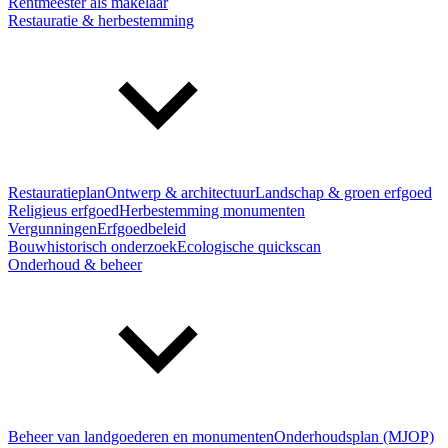
Rentmeester als makelaar
Restauratie & herbestemming
Restauratieplan
Ontwerp & architectuur
Landschap & groen erfgoed
Religieus erfgoed
Herbestemming monumenten
Vergunningen
Erfgoedbeleid
Bouwhistorisch onderzoek
Ecologische quickscan
Onderhoud & beheer
Beheer van landgoederen en monumenten
Onderhoudsplan (MJOP)