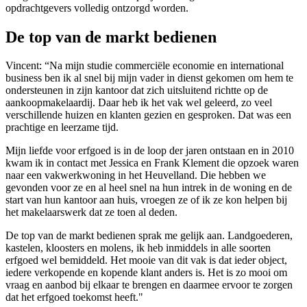
opdrachtgevers volledig ontzorgd worden.
De top van de markt bedienen
Vincent: “Na mijn studie commerciële economie en international
business ben ik al snel bij mijn vader in dienst gekomen om hem te
ondersteunen in zijn kantoor dat zich uitsluitend richtte op de
aankoopmakelaardij. Daar heb ik het vak wel geleerd, zo veel
verschillende huizen en klanten gezien en gesproken. Dat was een
prachtige en leerzame tijd.
Mijn liefde voor erfgoed is in de loop der jaren ontstaan en in 2010
kwam ik in contact met Jessica en Frank Klement die opzoek waren
naar een vakwerkwoning in het Heuvelland. Die hebben we
gevonden voor ze en al heel snel na hun intrek in de woning en de
start van hun kantoor aan huis, vroegen ze of ik ze kon helpen bij
het makelaarswerk dat ze toen al deden.
De top van de markt bedienen sprak me gelijk aan. Landgoederen,
kastelen, kloosters en molens, ik heb inmiddels in alle soorten
erfgoed wel bemiddeld. Het mooie van dit vak is dat ieder object,
iedere verkopende en kopende klant anders is. Het is zo mooi om
vraag en aanbod bij elkaar te brengen en daarmee ervoor te zorgen
dat het erfgoed toekomst heeft."