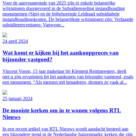
Voor de aanvraagronde van 2025 zijn er enkele belangrijke
wijzigingen doorgevoerd in de Subsidieregeling instandhouding
monumenten (Sim) en de bijbehorende Leidraad subsidiabele
instandhoudingskosten. De belangrijkste wijzigingen zijn: Verlaagde
subsidiepercentages: Vanwege...
24 april 2024
Wat komt er kijken bij het aankoopproces van
bijzonder vastgoed?
Vincent Voorn, 15 jaar makelaar bij Klement Rentmeesters, deelt
met u zijn ervaringen bij het aankopen van bijzonder vastgoed, zoals
een monument. “Als mensen mij benaderen, dromen ze vaak al...
25 januari 2024
De mooiste kerken om in te wonen volgens RTL
Nieuws
In een recent artikel van RTL Nieuws wordt aandacht besteed aan
een bijzondere trend in de Nederlandse huizenmarkt: kerken die zijn