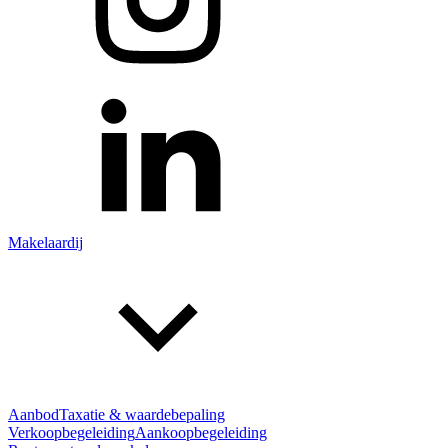
Makelaardij
Aanbod
Taxatie & waardebepaling
Verkoopbegeleiding
Aankoopbegeleiding