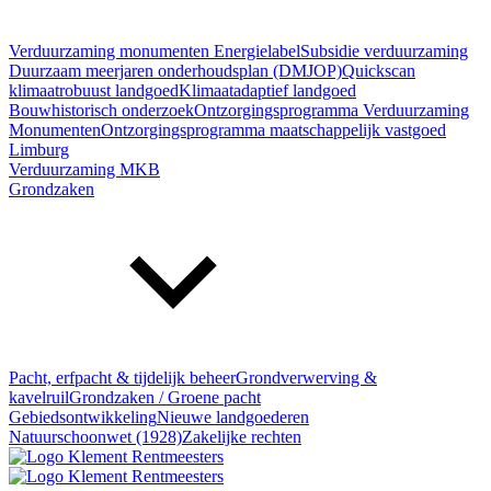
Verduurzaming monumenten
Energielabel
Subsidie verduurzaming
Duurzaam meerjaren onderhoudsplan (DMJOP)
Quickscan
klimaatrobuust landgoed
Klimaatadaptief landgoed
Bouwhistorisch onderzoek
Ontzorgingsprogramma Verduurzaming
Monumenten
Ontzorgingsprogramma maatschappelijk vastgoed
Limburg
Verduurzaming MKB
Grondzaken
Pacht, erfpacht & tijdelijk beheer
Grondverwerving &
kavelruil
Grondzaken / Groene pacht
Gebiedsontwikkeling
Nieuwe landgoederen
Natuurschoonwet (1928)
Zakelijke rechten