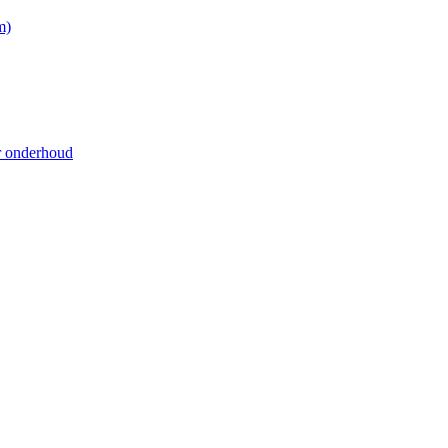
m)
r onderhoud