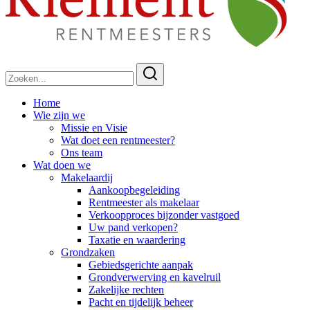
Zoeken
naar:
Home
Wie zijn we
Missie en Visie
Wat doet een rentmeester?
Ons team
Wat doen we
Makelaardij
Aankoopbegeleiding
Rentmeester als makelaar
Verkoopproces bijzonder vastgoed
Uw pand verkopen?
Taxatie en waardering
Grondzaken
Gebiedsgerichte aanpak
Grondverwerving en kavelruil
Zakelijke rechten
Pacht en tijdelijk beheer