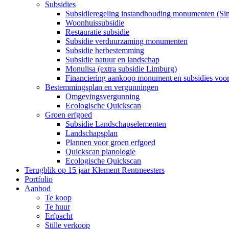
Subsidies
Subsidieregeling instandhouding monumenten (Si
Woonhuissubsidie
Restauratie subsidie
Subsidie verduurzaming monumenten
Subsidie herbestemming
Subsidie natuur en landschap
Monulisa (extra subsidie Limburg)
Financiering aankoop monument en subsidies voo
Bestemmingsplan en vergunningen
Omgevingsvergunning
Ecologische Quickscan
Groen erfgoed
Subsidie Landschapselementen
Landschapsplan
Plannen voor groen erfgoed
Quickscan planologie
Ecologische Quickscan
Terugblik op 15 jaar Klement Rentmeesters
Portfolio
Aanbod
Te koop
Te huur
Erfpacht
Stille verkoop