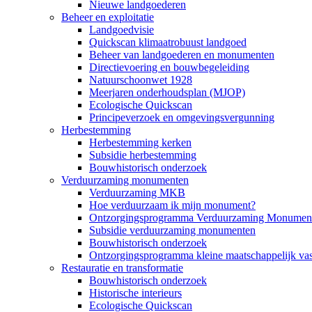
Nieuwe landgoederen
Beheer en exploitatie
Landgoedvisie
Quickscan klimaatrobuust landgoed
Beheer van landgoederen en monumenten
Directievoering en bouwbegeleiding
Natuurschoonwet 1928
Meerjaren onderhoudsplan (MJOP)
Ecologische Quickscan
Principeverzoek en omgevingsvergunning
Herbestemming
Herbestemming kerken
Subsidie herbestemming
Bouwhistorisch onderzoek
Verduurzaming monumenten
Verduurzaming MKB
Hoe verduurzaam ik mijn monument?
Ontzorgingsprogramma Verduurzaming Monumen
Subsidie verduurzaming monumenten
Bouwhistorisch onderzoek
Ontzorgingsprogramma kleine maatschappelijk va
Restauratie en transformatie
Bouwhistorisch onderzoek
Historische interieurs
Ecologische Quickscan