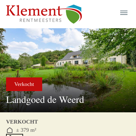
menu
menu
menu
Verkocht
menu
menu
Landgoed de Weerd
menu
menu
VERKOCHT
± 379 m²