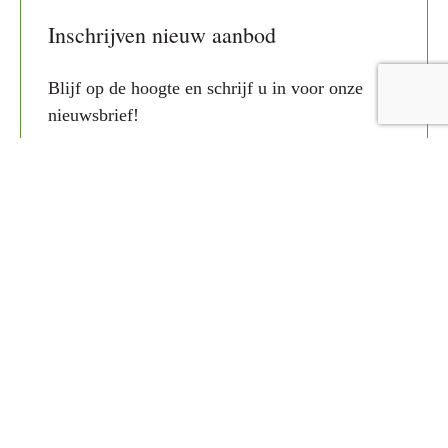
Inschrijven nieuw aanbod
Blijf op de hoogte en schrijf u in voor onze
nieuwsbrief!
Recent toegevoegd
Bekijk overzicht
Te koop
Kleine Gracht 25
Maastricht