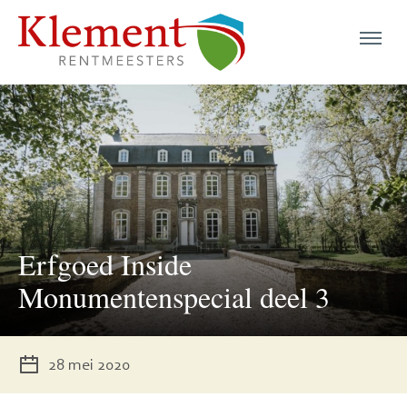
menu
menu
menu
menu
Erfgoed Inside
menu
Monumentenspecial deel 3
menu
menu
28 mei 2020