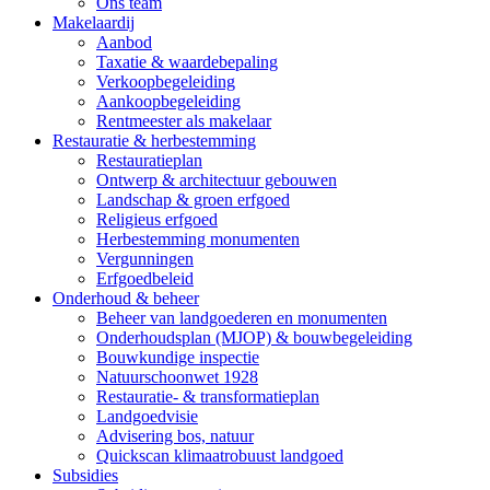
Ons team
Makelaardij
Aanbod
Taxatie & waardebepaling
Verkoopbegeleiding
Aankoopbegeleiding
Rentmeester als makelaar
Restauratie & herbestemming
Restauratieplan
Ontwerp & architectuur gebouwen
Landschap & groen erfgoed
Religieus erfgoed
Herbestemming monumenten
Vergunningen
Erfgoedbeleid
Onderhoud & beheer
Beheer van landgoederen en monumenten
Onderhoudsplan (MJOP) & bouwbegeleiding
Bouwkundige inspectie
Natuurschoonwet 1928
Restauratie- & transformatieplan
Landgoedvisie
Advisering bos, natuur
Quickscan klimaatrobuust landgoed
Subsidies