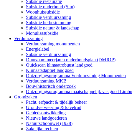
Subsidie restauratie
Subsidie onderhoud (Sim)
Woonhuissubsidie
Subsidie verduurzaming
Subsidie herbestemming
Subsidie natuur & landschap
Monulisasubsidie
Verduurzaming
Verduurzaming monumenten
Energielabel
Subsidie verduurzaming
Duurzaam meerjaren onderhoudsplan (DMJOP)
Quickscan klimaatrobuust landgoed
Klimaatadaptief landgoed
Ontzorgingsprogramma Verduurzaming Monumenten
Verduurzaming MKB
Bouwhistorisch onderzoek
Ontzorgingsprogramma maatschappelijk vastgoed Limbu
Grondzaken
Pacht, erfpacht & tijdelijk beheer
Grondverwerving & kavelruil
Gebiedsontwikkeling
Nieuwe landgoederen
Natuurschoonwet (1928)
Zakelijke rechten