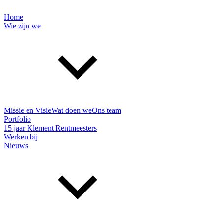
Home
Wie zijn we
Missie en Visie
Wat doen we
Ons team
Portfolio
15 jaar Klement Rentmeesters
Werken bij
Nieuws