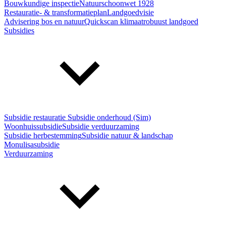
Bouwkundige inspectie
Natuurschoonwet 1928
Restauratie- & transformatieplan
Landgoedvisie
Advisering bos en natuur
Quickscan klimaatrobuust landgoed
Subsidies
Subsidie restauratie
Subsidie onderhoud (Sim)
Woonhuissubsidie
Subsidie verduurzaming
Subsidie herbestemming
Subsidie natuur & landschap
Monulisasubsidie
Verduurzaming