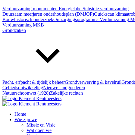
Verduurzaming monumenten
Energielabel
Subsidie verduurzaming
Duurzaam meerjaren onderhoudsplan (DMJOP)
Quickscan klimaatro
Bouwhistorisch onderzoek
Ontzorgingsprogramma Verduurzaming 
Verduurzaming MKB
Grondzaken
Pacht, erfpacht & tijdelijk beheer
Grondverwerving & kavelruil
Grondz
Gebiedsontwikkeling
Nieuwe landgoederen
Natuurschoonwet (1928)
Zakelijke rechten
Home
Wie zijn we
Missie en Visie
Wat doen we