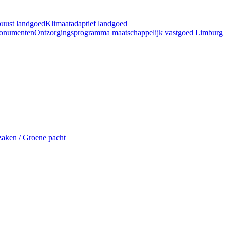
buust landgoed
Klimaatadaptief landgoed
Monumenten
Ontzorgingsprogramma maatschappelijk vastgoed Limburg
aken / Groene pacht