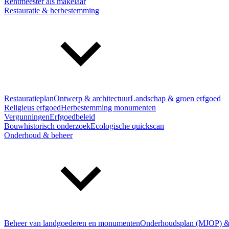
Rentmeester als makelaar
Restauratie & herbestemming
Restauratieplan
Ontwerp & architectuur
Landschap & groen erfgoed
Religieus erfgoed
Herbestemming monumenten
Vergunningen
Erfgoedbeleid
Bouwhistorisch onderzoek
Ecologische quickscan
Onderhoud & beheer
Beheer van landgoederen en monumenten
Onderhoudsplan (MJOP) &