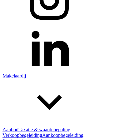
Makelaardij
Aanbod
Taxatie & waardebepaling
Verkoopbegeleiding
Aankoopbegeleiding