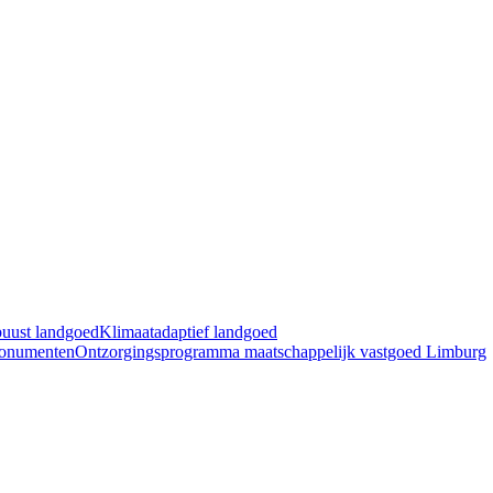
buust landgoed
Klimaatadaptief landgoed
Monumenten
Ontzorgingsprogramma maatschappelijk vastgoed Limburg