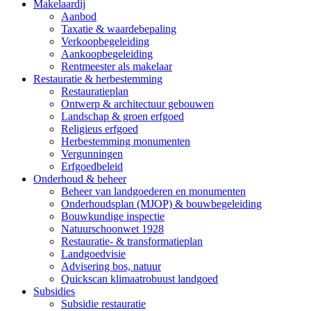
Makelaardij
Aanbod
Taxatie & waardebepaling
Verkoopbegeleiding
Aankoopbegeleiding
Rentmeester als makelaar
Restauratie & herbestemming
Restauratieplan
Ontwerp & architectuur gebouwen
Landschap & groen erfgoed
Religieus erfgoed
Herbestemming monumenten
Vergunningen
Erfgoedbeleid
Onderhoud & beheer
Beheer van landgoederen en monumenten
Onderhoudsplan (MJOP) & bouwbegeleiding
Bouwkundige inspectie
Natuurschoonwet 1928
Restauratie- & transformatieplan
Landgoedvisie
Advisering bos, natuur
Quickscan klimaatrobuust landgoed
Subsidies
Subsidie restauratie