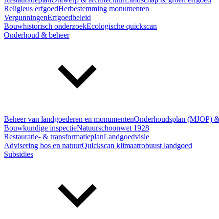
Religieus erfgoed
Herbestemming monumenten
Vergunningen
Erfgoedbeleid
Bouwhistorisch onderzoek
Ecologische quickscan
Onderhoud & beheer
Beheer van landgoederen en monumenten
Onderhoudsplan (MJOP) &
Bouwkundige inspectie
Natuurschoonwet 1928
Restauratie- & transformatieplan
Landgoedvisie
Advisering bos en natuur
Quickscan klimaatrobuust landgoed
Subsidies