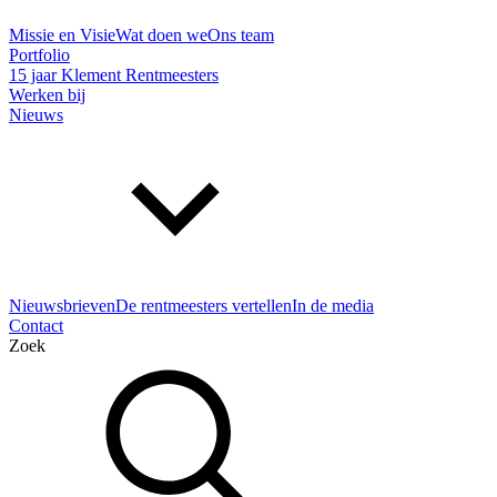
Missie en Visie
Wat doen we
Ons team
Portfolio
15 jaar Klement Rentmeesters
Werken bij
Nieuws
Nieuwsbrieven
De rentmeesters vertellen
In de media
Contact
Zoek