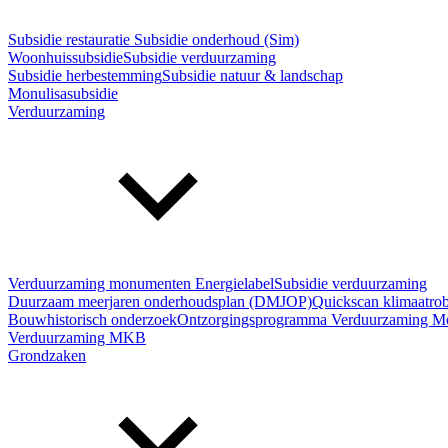
Subsidie restauratie
Subsidie onderhoud (Sim)
Woonhuissubsidie
Subsidie verduurzaming
Subsidie herbestemming
Subsidie natuur & landschap
Monulisasubsidie
Verduurzaming
Verduurzaming monumenten
Energielabel
Subsidie verduurzaming
Duurzaam meerjaren onderhoudsplan (DMJOP)
Quickscan klimaatro
Bouwhistorisch onderzoek
Ontzorgingsprogramma Verduurzaming 
Verduurzaming MKB
Grondzaken