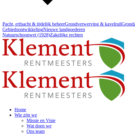
Pacht, erfpacht & tijdelijk beheer
Grondverwerving & kavelruil
Grondz
Gebiedsontwikkeling
Nieuwe landgoederen
Natuurschoonwet (1928)
Zakelijke rechten
Home
Wie zijn we
Missie en Visie
Wat doen we
Ons team