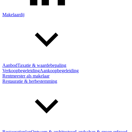
Makelaardij
Aanbod
Taxatie & waardebepaling
Verkoopbegeleiding
Aankoopbegeleiding
Rentmeester als makelaar
Restauratie & herbestemming
Restauratieplan
Ontwerp & architectuur
Landschap & groen erfgoed