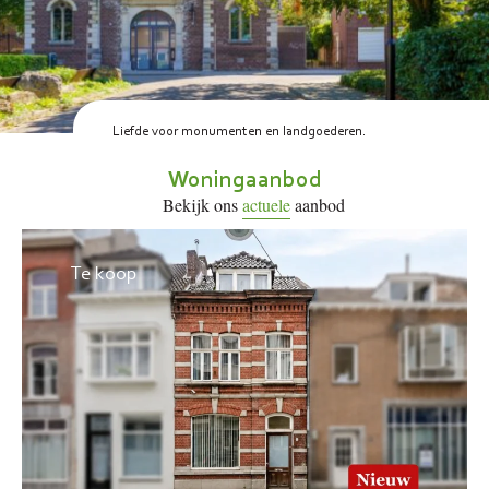
Liefde voor monumenten en landgoederen.
Woningaanbod
Bekijk ons
actuele
aanbod
Te koop