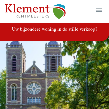
Uw bijzondere woning in de stille verkoop?
menu
menu
menu
menu
menu
menu
menu