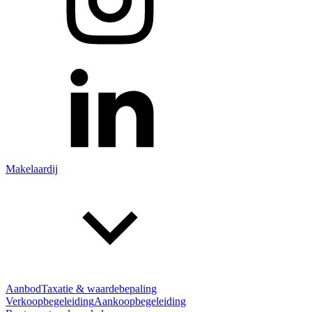
Makelaardij
Aanbod
Taxatie & waardebepaling
Verkoopbegeleiding
Aankoopbegeleiding