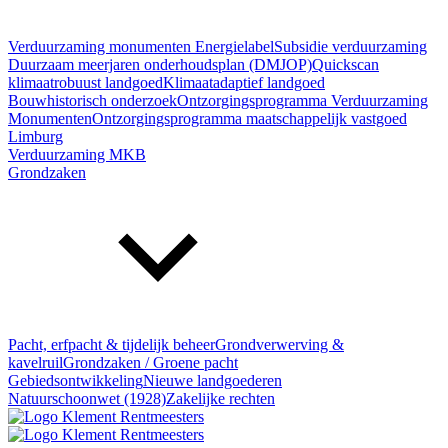
Verduurzaming monumenten
Energielabel
Subsidie verduurzaming
Duurzaam meerjaren onderhoudsplan (DMJOP)
Quickscan
klimaatrobuust landgoed
Klimaatadaptief landgoed
Bouwhistorisch onderzoek
Ontzorgingsprogramma Verduurzaming
Monumenten
Ontzorgingsprogramma maatschappelijk vastgoed
Limburg
Verduurzaming MKB
Grondzaken
Pacht, erfpacht & tijdelijk beheer
Grondverwerving &
kavelruil
Grondzaken / Groene pacht
Gebiedsontwikkeling
Nieuwe landgoederen
Natuurschoonwet (1928)
Zakelijke rechten