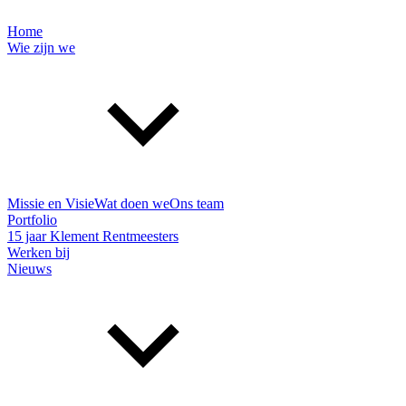
Home
Wie zijn we
Missie en Visie
Wat doen we
Ons team
Portfolio
15 jaar Klement Rentmeesters
Werken bij
Nieuws