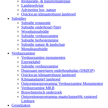
Restauratie- & transformatieplan
Landgoedvisie
Advisering bos, natuur
Quickscan klimaatrobuust landgoed
Subsidies
Subsidie restauratie
Subsidie onderhoud (Sim)
Woonhuissubsidie
Subsidie verduurzaming
Subsidie herbestemming
Subsidie natuur & landschap
Monulisasubsidie
Verduurzaming
Verduurzaming monumenten
Energielabel
Subsidie verduurzaming
Duurzaam meerjaren onderhoudsplan (DMJOP)
Quickscan klimaatrobuust landgoed
Klimaatadaptief landgoed
Ontzorgingsprogramma Verduurzaming Monumenten
Verduurzaming MKB
Bouwhistorisch onderzoek
Ontzorgingsprogramma maatschappelijk vastgoed
Limburg
Grondzaken