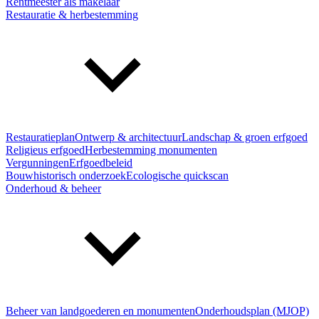
Rentmeester als makelaar
Restauratie & herbestemming
Restauratieplan
Ontwerp & architectuur
Landschap & groen erfgoed
Religieus erfgoed
Herbestemming monumenten
Vergunningen
Erfgoedbeleid
Bouwhistorisch onderzoek
Ecologische quickscan
Onderhoud & beheer
Beheer van landgoederen en monumenten
Onderhoudsplan (MJOP)