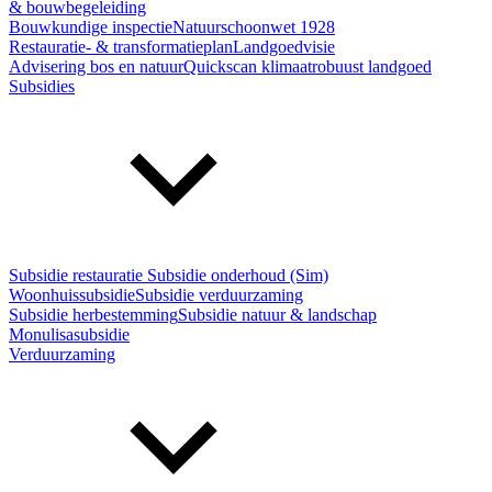
& bouwbegeleiding
Bouwkundige inspectie
Natuurschoonwet 1928
Restauratie- & transformatieplan
Landgoedvisie
Advisering bos en natuur
Quickscan klimaatrobuust landgoed
Subsidies
Subsidie restauratie
Subsidie onderhoud (Sim)
Woonhuissubsidie
Subsidie verduurzaming
Subsidie herbestemming
Subsidie natuur & landschap
Monulisasubsidie
Verduurzaming