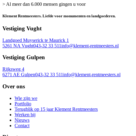
> Al meer dan 6.000 mensen gingen u voor
Klement Rentmeesters.
Liefde voor monumenten en landgoederen.
Vestiging Vught
Landgoed Muyserick te Maurick 1
5261 NA Vught
043-32 33 511
info@klement-rentmeesters.nl
Vestiging Gulpen
Rijksweg 4
6271 AE Gulpen
043-32 33 511
info@klement-rentmeesters.nl
Over ons
Wie zijn we
Portfolio
Terugblik op 15 jaar Klement Rentmeesters
Werken bij
Nieuws
Contact