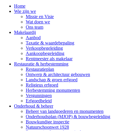
Home
Wie zijn we
Missie en Visie
Wat doen we
Ons team
Makelaardij
Aanbod
Taxatie & waardebepaling
Verkoopbegeleiding
Aankoopbegeleiding
Rentmeester als makelaar
Restauratie & herbestemming
Restauratieplan
Ontwerp & architectuur gebouwen
Landschap & groen erfgoed
Religieus erfgoed
Herbestemming monumenten
Vergunningen
Erfgoedbeleid
Onderhoud & beheer
Beheer van landgoederen en monumenten
Onderhoudsplan (MJOP) & bouwbegeleiding
Bouwkundige inspectie
Natuurschoonwet 1928