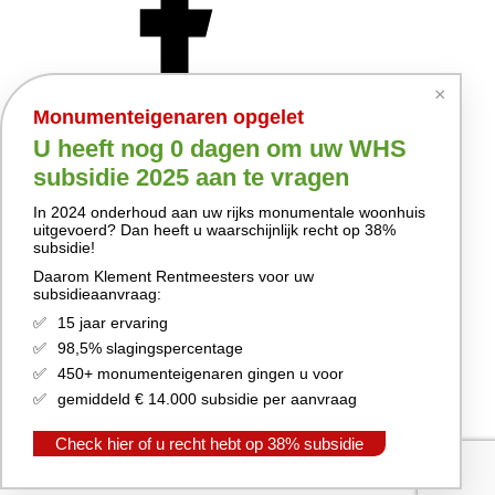
×
Monumenteigenaren opgelet
U heeft nog
0 dagen
om uw WHS
subsidie 2025 aan te vragen
In 2024 onderhoud aan uw rijks monumentale woonhuis
uitgevoerd? Dan heeft u waarschijnlijk recht op 38%
subsidie!
Daarom Klement Rentmeesters voor uw
subsidieaanvraag:
15 jaar ervaring
98,5% slagingspercentage
450+ monumenteigenaren gingen u voor
gemiddeld € 14.000 subsidie per aanvraag
Check hier of u recht hebt op 38% subsidie
Privacyverklaring
Disclaimer
Sitemap
© 2026 Klement Rentmeesters