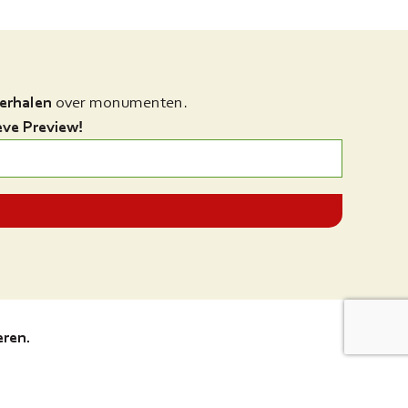
verhalen
over monumenten.
eve Preview!
ren.