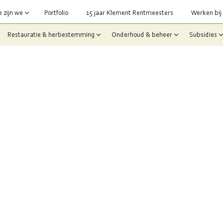
 zijn we
Portfolio
15 jaar Klement Rentmeesters
Werken bij
Restauratie & herbestemming
Onderhoud & beheer
Subsidies