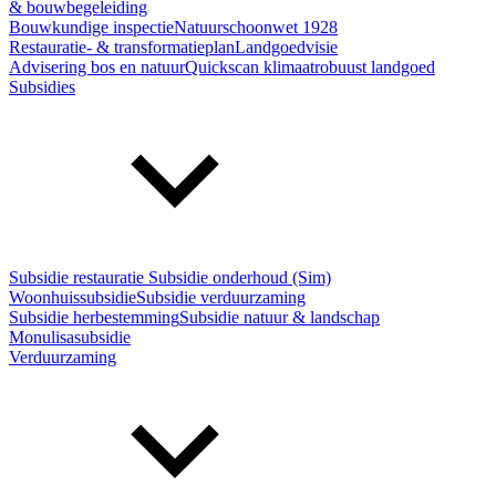
& bouwbegeleiding
Bouwkundige inspectie
Natuurschoonwet 1928
Restauratie- & transformatieplan
Landgoedvisie
Advisering bos en natuur
Quickscan klimaatrobuust landgoed
Subsidies
Subsidie restauratie
Subsidie onderhoud (Sim)
Woonhuissubsidie
Subsidie verduurzaming
Subsidie herbestemming
Subsidie natuur & landschap
Monulisasubsidie
Verduurzaming