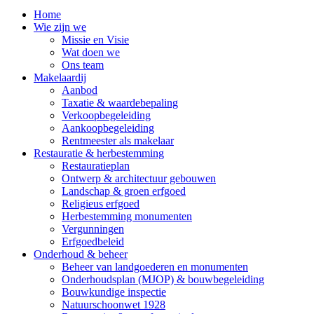
Home
Wie zijn we
Missie en Visie
Wat doen we
Ons team
Makelaardij
Aanbod
Taxatie & waardebepaling
Verkoopbegeleiding
Aankoopbegeleiding
Rentmeester als makelaar
Restauratie & herbestemming
Restauratieplan
Ontwerp & architectuur gebouwen
Landschap & groen erfgoed
Religieus erfgoed
Herbestemming monumenten
Vergunningen
Erfgoedbeleid
Onderhoud & beheer
Beheer van landgoederen en monumenten
Onderhoudsplan (MJOP) & bouwbegeleiding
Bouwkundige inspectie
Natuurschoonwet 1928