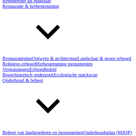
Rentmeester als makelaar
Restauratie & herbestemming
Restauratieplan
Ontwerp & architectuur
Landschap & groen erfgoed
Religieus erfgoed
Herbestemming monumenten
Vergunningen
Erfgoedbeleid
Bouwhistorisch onderzoek
Ecologische quickscan
Onderhoud & beheer
Beheer van landgoederen en monumenten
Onderhoudsplan (MJOP)