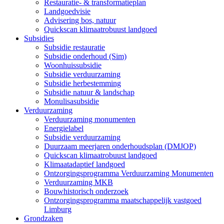
Restauratie- & transformatieplan
Landgoedvisie
Advisering bos, natuur
Quickscan klimaatrobuust landgoed
Subsidies
Subsidie restauratie
Subsidie onderhoud (Sim)
Woonhuissubsidie
Subsidie verduurzaming
Subsidie herbestemming
Subsidie natuur & landschap
Monulisasubsidie
Verduurzaming
Verduurzaming monumenten
Energielabel
Subsidie verduurzaming
Duurzaam meerjaren onderhoudsplan (DMJOP)
Quickscan klimaatrobuust landgoed
Klimaatadaptief landgoed
Ontzorgingsprogramma Verduurzaming Monumenten
Verduurzaming MKB
Bouwhistorisch onderzoek
Ontzorgingsprogramma maatschappelijk vastgoed
Limburg
Grondzaken