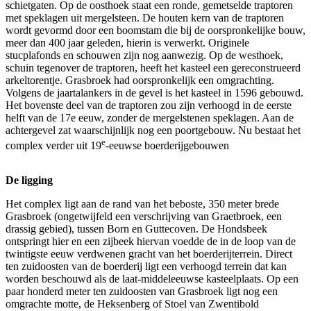
schietgaten. Op de oosthoek staat een ronde, gemetselde traptoren
met speklagen uit mergelsteen. De houten kern van de traptoren
wordt gevormd door een boomstam die bij de oorspronkelijke bouw,
meer dan 400 jaar geleden, hierin is verwerkt. Originele
stucplafonds en schouwen zijn nog aanwezig. Op de westhoek,
schuin tegenover de traptoren, heeft het kasteel een gereconstrueerd
arkeltorentje. Grasbroek had oorspronkelijk een omgrachting.
Volgens de jaartalankers in de gevel is het kasteel in 1596 gebouwd.
Het bovenste deel van de traptoren zou zijn verhoogd in de eerste
helft van de 17e eeuw, zonder de mergelstenen speklagen. Aan de
achtergevel zat waarschijnlijk nog een poortgebouw. Nu bestaat het
e
complex verder uit 19
-eeuwse boerderijgebouwen
De ligging
Het complex ligt aan de rand van het beboste, 350 meter brede
Grasbroek (ongetwijfeld een verschrijving van Graetbroek, een
drassig gebied), tussen Born en Guttecoven. De Hondsbeek
ontspringt hier en een zijbeek hiervan voedde de in de loop van de
twintigste eeuw verdwenen gracht van het boerderijterrein. Direct
ten zuidoosten van de boerderij ligt een verhoogd terrein dat kan
worden beschouwd als de laat-middeleeuwse kasteelplaats. Op een
paar honderd meter ten zuidoosten van Grasbroek ligt nog een
omgrachte motte, de Heksenberg of Stoel van Zwentibold