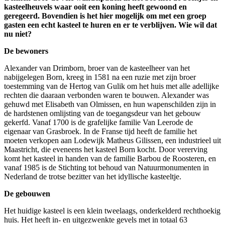
kasteelheuvels waar ooit een koning heeft gewoond en
geregeerd. Bovendien is het hier mogelijk om met een groep
gasten een echt kasteel te huren en er te verblijven. Wie wil dat
nu niet?
De bewoners
Alexander van Drimborn, broer van de kasteelheer van het
nabijgelegen Born, kreeg in 1581 na een ruzie met zijn broer
toestemming van de Hertog van Gulik om het huis met alle adellijke
rechten die daaraan verbonden waren te bouwen. Alexander was
gehuwd met Elisabeth van Olmissen, en hun wapenschilden zijn in
de hardstenen omlijsting van de toegangsdeur van het gebouw
gekerfd. Vanaf 1700 is de grafelijke familie Van Leerode de
eigenaar van Grasbroek. In de Franse tijd heeft de familie het
moeten verkopen aan Lodewijk Matheus Gilissen, een industrieel uit
Maastricht, die eveneens het kasteel Born kocht. Door vererving
komt het kasteel in handen van de familie Barbou de Roosteren, en
vanaf 1985 is de Stichting tot behoud van Natuurmonumenten in
Nederland de trotse bezitter van het idyllische kasteeltje.
De gebouwen
Het huidige kasteel is een klein tweelaags, onderkelderd rechthoekig
huis. Het heeft in- en uitgezwenkte gevels met in totaal 63