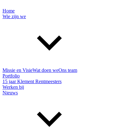
Home
Wie zijn we
Missie en Visie
Wat doen we
Ons team
Portfolio
15 jaar Klement Rentmeesters
Werken bij
Nieuws