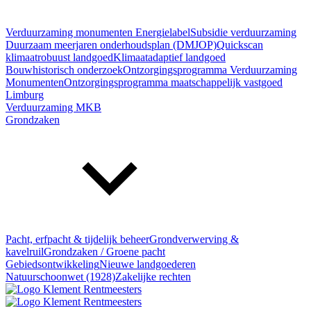
Verduurzaming monumenten
Energielabel
Subsidie verduurzaming
Duurzaam meerjaren onderhoudsplan (DMJOP)
Quickscan
klimaatrobuust landgoed
Klimaatadaptief landgoed
Bouwhistorisch onderzoek
Ontzorgingsprogramma Verduurzaming
Monumenten
Ontzorgingsprogramma maatschappelijk vastgoed
Limburg
Verduurzaming MKB
Grondzaken
Pacht, erfpacht & tijdelijk beheer
Grondverwerving &
kavelruil
Grondzaken / Groene pacht
Gebiedsontwikkeling
Nieuwe landgoederen
Natuurschoonwet (1928)
Zakelijke rechten