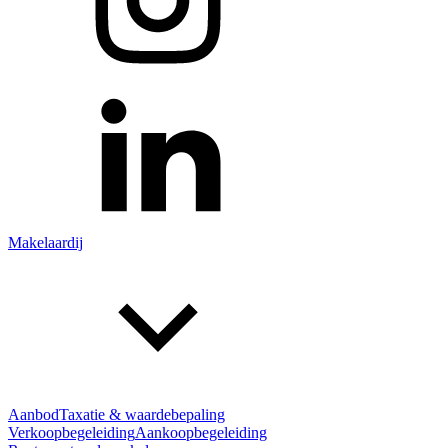
Makelaardij
Aanbod
Taxatie & waardebepaling
Verkoopbegeleiding
Aankoopbegeleiding