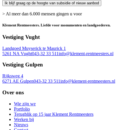
> Al meer dan 6.000 mensen gingen u voor
Klement Rentmeesters.
Liefde voor monumenten en landgoederen.
Vestiging Vught
Landgoed Muyserick te Maurick 1
5261 NA Vught
043-32 33 511
info@klement-rentmeesters.nl
Vestiging Gulpen
Rijksweg 4
6271 AE Gulpen
043-32 33 511
info@klement-rentmeesters.nl
Over ons
Wie zijn we
Portfolio
Terugblik op 15 jaar Klement Rentmeesters
Werken bij
Nieuws
Contact