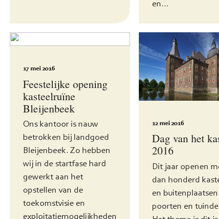
en...
17 mei 2016
Feestelijke opening
kasteelruïne
Bleijenbeek
Ons kantoor is nauw
12 mei 2016
Dag van het ka
betrokken bij landgoed
2016
Bleijenbeek. Zo hebben
wij in de startfase hard
Dit jaar openen m
gewerkt aan het
dan honderd kast
opstellen van de
en buitenplaatsen
toekomstvisie en
poorten en tuinde
exploitatiemogelijkheden
Het thema is dit ja