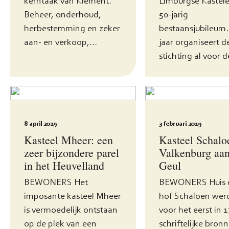
kerntaak van Klement.
Limburgse Kastel
Beheer, onderhoud,
50-jarig
herbestemming en zeker
bestaansjubileum.
aan- en verkoop,...
jaar organiseert d
stichting al voor d
8 april 2019
3 februari 2019
Kasteel Mheer: een
Kasteel Schalo
zeer bijzondere parel
Valkenburg aan
in het Heuvelland
Geul
BEWONERS Het
BEWONERS Huis 
imposante kasteel Mheer
hof Schaloen wer
is vermoedelijk ontstaan
voor het eerst in 1
op de plek van een
schriftelijke bron