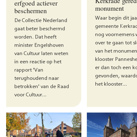
Kerkrade gered
erfgoed actiever
monument
beschermen
Waar begin dit jaa
De Collectie Nederland
gemeente Kerkra
gaat beter beschermd
nog voornemens 
worden. Dat heeft
over te gaan tot s
minister Engelshoven
van het monumen
van Cultuur laten weten
klooster Panneshei
in een reactie op het
er dan toch een k
rapport 'Van
gevonden, waard
terughoudend naar
het klooster...
betrokken' van de Raad
voor Cultuur...