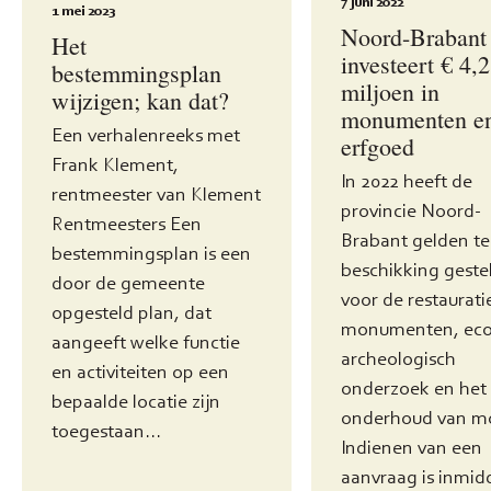
7 juni 2022
1 mei 2023
Noord-Brabant
Het
investeert € 4,2
bestemmingsplan
miljoen in
wijzigen; kan dat?
monumenten e
Een verhalenreeks met
erfgoed
Frank Klement,
In 2022 heeft de
rentmeester van Klement
provincie Noord-
Rentmeesters Een
Brabant gelden te
bestemmingsplan is een
beschikking geste
door de gemeente
voor de restaurati
opgesteld plan, dat
monumenten, eco
aangeeft welke functie
archeologisch
en activiteiten op een
onderzoek en het
bepaalde locatie zijn
onderhoud van mo
toegestaan...
Indienen van een
aanvraag is inmid