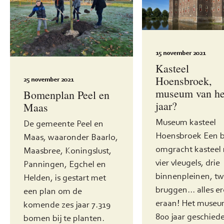
15 november 2021
Kasteel
Hoensbroek,
25 november 2021
museum van he
Bomenplan Peel en
jaar?
Maas
Museum kasteel
De gemeente Peel en
Hoensbroek Een 
Maas, waaronder Baarlo,
omgracht kasteel
Maasbree, Koningslust,
vier vleugels, drie
Panningen, Egchel en
binnenpleinen, t
Helden, is gestart met
bruggen... alles e
een plan om de
eraan! Het museu
komende zes jaar 7.319
800 jaar geschied
bomen bij te planten.