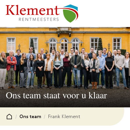
enu
enu
enu
enu
enu
Ons team staat voor u klaar
enu
enu
/
Ons team
/
Frank Klement