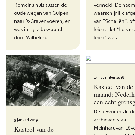
Romeins huis tussen de
vermeld. De naam 
oude wegen van Gulpen
waarschijnlijk afg
naar ’s-Gravenvoeren, en
van “Schaliën”, of
was in 1314 bewoond
leien. Het “huis m
door Wilhelmus...
leien” was...
13 november 2018
Kasteel van de
maand: Nederh
een echt grensg
De bewoners In d
archieven staat
9 januari 2019
Meinhart van Löv
Kasteel van de