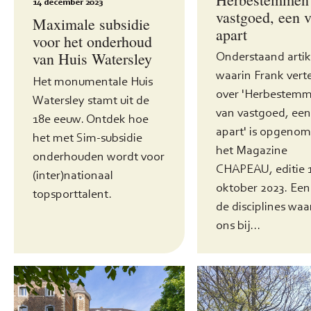
14 december 2023
vastgoed, een 
Maximale subsidie
apart
voor het onderhoud
van Huis Watersley
Onderstaand artik
waarin Frank verte
Het monumentale Huis
over 'Herbestem
Watersley stamt uit de
van vastgoed, een
18e eeuw. Ontdek hoe
apart' is opgenom
het met Sim-subsidie
het Magazine
onderhouden wordt voor
CHAPEAU, editie 
(inter)nationaal
oktober 2023. Een
topsporttalent.
de disciplines waa
ons bij...