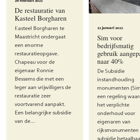
26 februari 2022
De restauratie van
Kasteel Borgharen
Kasteel Borgharen te
11 januari 2022
Sim voor
Maastricht ondergaat
bedrijfsmatig
een enorme
gebruik aangep
restauratieopgave.
naar 40%
Chapeau voor de
eigenaar Ronnie
De Subsidie
Bessems die met een
instandhouding
leger aan vrijwilligers de
monumenten (Sim)
restauratie zeer
een regeling waa
voortvarend aanpakt.
het verplichte
Een belangrijke subsidie
onderhoud voor
van de...
eigenaren van
rijksmonumenten 
subsidie betaalba