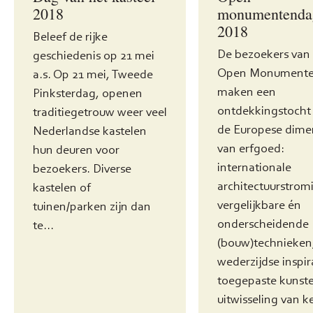
2018
monumentenda
2018
Beleef de rijke
De bezoekers van
geschiedenis op 21 mei
Open Monument
a.s. Op 21 mei, Tweede
maken een
Pinksterdag, openen
ontdekkingstocht
traditiegetrouw weer veel
de Europese dime
Nederlandse kastelen
van erfgoed:
hun deuren voor
internationale
bezoekers. Diverse
architectuurstrom
kastelen of
vergelijkbare én
tuinen/parken zijn dan
onderscheidende
te...
(bouw)technieken
wederzijdse inspira
toegepaste kunst
uitwisseling van k