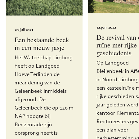
11 juni 2021
20 juli 2021
De revival van
Een bestaande beek
ruïne met rijke
in een nieuw jasje
geschiedenis
Het Waterschap Limburg
Op Landgoed
heeft op Landgoed
Bleijenbeek in Aff
Hoeve Terlinden de
in Noord-Limburg 
meandering van de
een kasteelruïne 
Geleenbeek inmiddels
rijke geschiedenis.
afgerond. De
jaar geleden werd
Geleenbeek die op 120 m
kantoor Klement2
NAP hoogte bij
Rentmeesters gev
Benzenrade zijn
een plan voor
oorsprong heeft is
herbestemming va